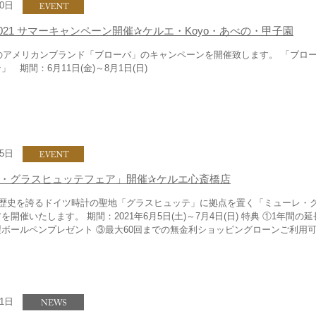
10日
2021 サマーキャンペーン開催✰ケルエ・Koyo・あべの・甲子園
業のアメリカンブランド「ブローバ」のキャンペーンを開催致します。 「ブローバ
 期間：6月11日(金)～8月1日(日)
05日
・グラスヒュッテフェア」開催✰ケルエ心斎橋店
の歴史を誇るドイツ時計の聖地「グラスヒュッテ」に拠点を置く「ミューレ・
開催いたします。 期間：2021年6月5日(土)～7月4日(日) 特典 ①1年間の
ボールペンプレゼント ③最大60回までの無金利ショッピングローンご利用可能 &
31日