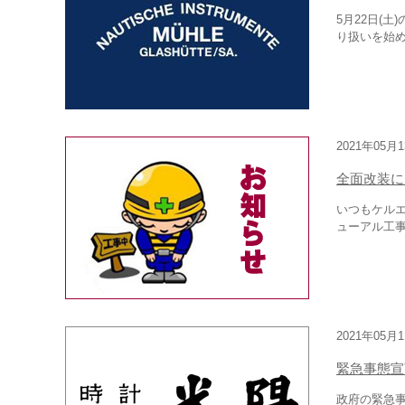
5月22日(
り扱いを始
2021年05月
全面改装に
いつもケル
ューアル工事
2021年05月
緊急事態宣
政府の緊急