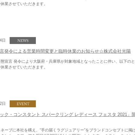
時休業させていただきます。
24日
言発令による営業時間変更と臨時休業のお知らせ☆株式会社光陽
事態宣言 発令により大阪府・兵庫県が対象地域となったことに伴い、以下の
時休業させていただきます。
22日
ック・コンスタント スパークリング レディース フェスタ 2021」
ネーブに本社を構え、“手の届くラグジュアリー”をブランドコンセプトに掲