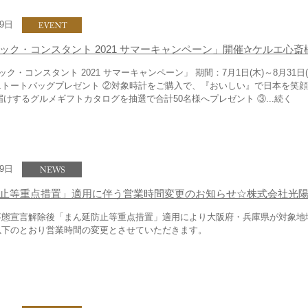
29日
ック・コンスタント 2021 サマーキャンペーン」開催✰ケルエ心斎
・コンスタント 2021 サマーキャンペーン」 期間：7月1日(木)～8月31日(
トートバッグプレゼント ②対象時計をご購入で、『おいしい』で日本を笑顔
がお届けするグルメギフトカタログを抽選で合計50名様へプレゼント ③...続く
19日
止等重点措置」適用に伴う営業時間変更のお知らせ☆株式会社光
事態宣言解除後「まん延防止等重点措置」適用により大阪府・兵庫県が対象地
以下のとおり営業時間の変更とさせていただきます。