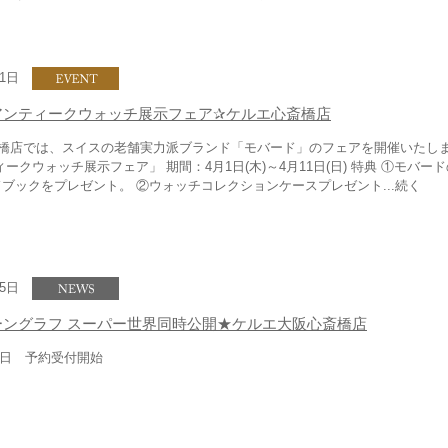
01日
アンティークウォッチ展示フェア✰ケルエ心斎橋店
橋店では、スイスの老舗実力派ブランド「モバード」のフェアを開催いたし
ィークウォッチ展示フェア」 期間：4月1日(木)～4月11日(日) 特典 ①モバー
ブックをプレゼント。 ②ウォッチコレクションケースプレゼント...続く
25日
ーングラフ スーパー世界同時公開★ケルエ大阪心斎橋店
25日 予約受付開始