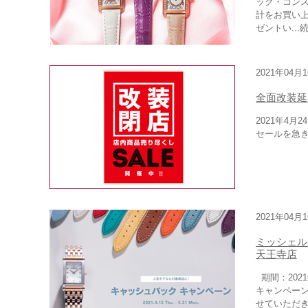
ック・コンス
計をお買い
ゼントい...
2021年04月
全面改装延
2021年4
セールを急
2021年04月
ミッシェル
天王寺店
期間：202
キャンペーン
せていただき