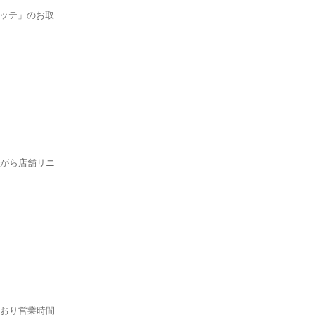
ュッテ」のお取
ながら店舗リニ
とおり営業時間