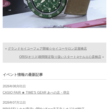
«
グランドセイコーフェア開催☆セイコーサロン淀屋橋店
ORIS(オリス)期間限定取り扱いスタート✰ケルエ心斎橋店
»
イベント情報の最新記事
2026年08月01日
CASIO FAIR ★ TIME'S GEAR あべの店・堺店
2026年07月11日
MINASE(ミナセ)取扱い開始☆Koyo天王寺ミオプラザ館店