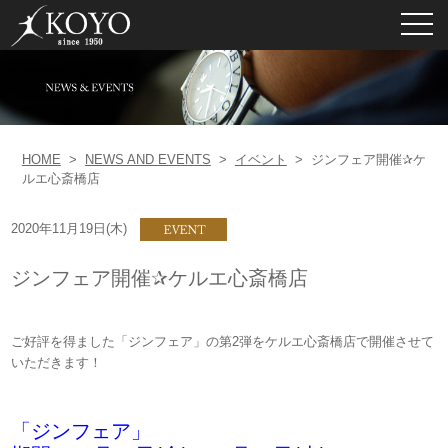
toggl
navig
HOME
>
NEWS AND EVENTS
>
イベント
>
ジンフェア開催✰ケ
ルエ心斎橋店
2020年11月19日(木)
ジンフェア開催✰ケルエ心斎橋店
ご好評を得ました「ジンフェア」の第2弾をケルエ心斎橋店で開催させて
いただきます！
「ジンフェア」