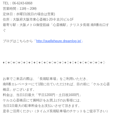
TEL：06-6243-6868
営業時間：11時～20時
定休日：水曜日(祝日の場合は営業)
住所：大阪府大阪市東心斎橋1-20-9 吉川ビル1F
最寄り駅：大阪メトロ御堂筋線「心斎橋駅」クリスタ長堀 南8番出口す
ぐ
ブログはこちらから
「
http://quelleheure.dreamlog.jp/
」
♦♢♦♢♦♢♦♢♦♢♦♢♦♢♦♢♦♢♦♢♦♢♦♢♦♢♦♢♦♢♦♢♦♢♦♢♦♢♦♢
お車でご来店の際は、「長堀駐車場」をご利用いただき、
南8番エレベーターにて1階に出ていただければ、目の前に「ケルエ心斎
橋店」がございます。
料金は、当日1日最大「平日1200円・土日祝1600円」
ケルエ心斎橋店にて腕時計をお買上げのお客様には、
当日1日最大の駐車料金をお支払いさせて頂きます。
是非ご活用ください（タイムズ長堀駐車場のチケットをご提示下さい）