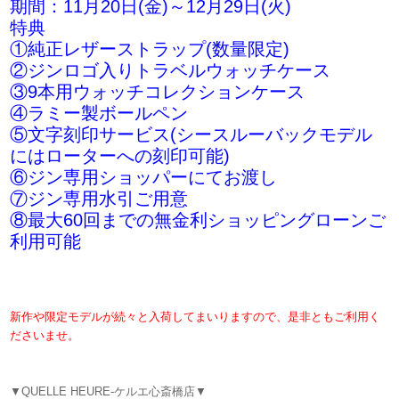
期間：11月20日(金)～12月29日(火)
特典
①純正レザーストラップ(数量限定)
②ジンロゴ入りトラベルウォッチケース
③9本用ウォッチコレクションケース
④ラミー製ボールペン
⑤文字刻印サービス(シースルーバックモデル
にはローターへの刻印可能)
⑥ジン専用ショッパーにてお渡し
⑦ジン専用水引ご用意
⑧最大60回までの無金利ショッピングローンご
利用可能
新作や限定モデルが続々と入荷してまいりますので、是非ともご利用く
ださいませ。
▼QUELLE HEURE-ケルエ心斎橋店▼