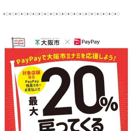
♦♢♦♢♦♢♦♢♦♢♦♢♦♢♦♢♦♢♦♢♦♢♦♢♦♢♦♢♦♢♦♢♦♢♦♢♦♢♦♢