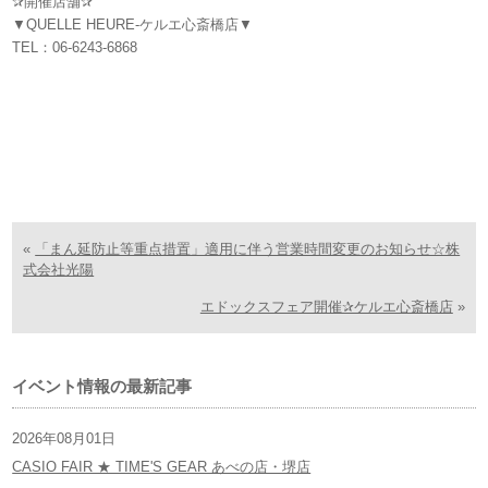
✰開催店舗✰
▼QUELLE HEURE-ケルエ心斎橋店▼
TEL：06-6243-6868
«
「まん延防止等重点措置」適用に伴う営業時間変更のお知らせ☆株
式会社光陽
エドックスフェア開催✰ケルエ心斎橋店
»
イベント情報の最新記事
2026年08月01日
CASIO FAIR ★ TIME'S GEAR あべの店・堺店