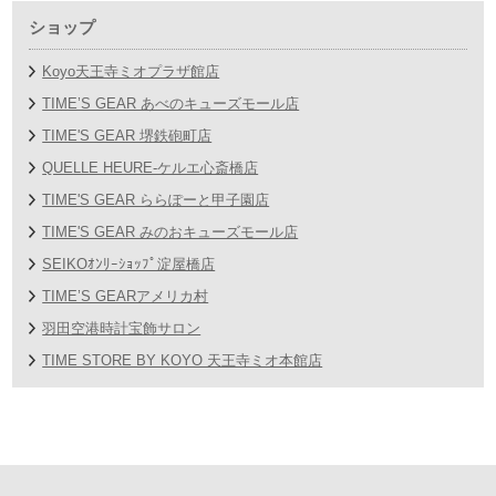
ショップ
Koyo天王寺ミオプラザ館店
TIME’S GEAR あべのキューズモール店
TIME'S GEAR 堺鉄砲町店
QUELLE HEURE-ケルエ心斎橋店
TIME'S GEAR ららぽーと甲子園店
TIME'S GEAR みのおキューズモール店
SEIKOｵﾝﾘｰｼｮｯﾌﾟ淀屋橋店
TIME’S GEARアメリカ村
羽田空港時計宝飾サロン
TIME STORE BY KOYO 天王寺ミオ本館店