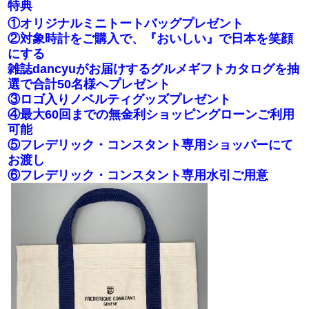
特典
①オリジナルミニトートバッグプレゼント
②対象時計をご購入で、『おいしい』で日本を笑顔
にする
雑誌dancyuがお届けするグルメギフトカタログを抽
選で合計50名様へプレゼント
③ロゴ入りノベルティグッズプレゼント
④最大60回までの無金利ショッピングローンご利用
可能
⑤フレデリック・コンスタント専用ショッパーにて
お渡し
⑥フレデリック・コンスタント専用水引ご用意