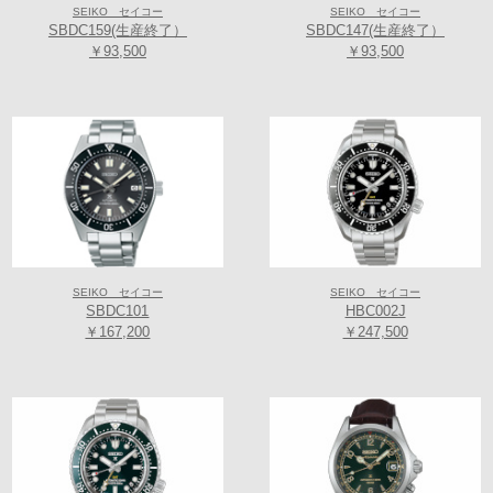
Unison（調和）、K＝Keen（はつらつとした）、I＝Intellectual（知的
SEIKO セイコー
SEIKO セイコー
SBDC159(生産終了）
SBDC147(生産終了）
な）、A＝Active（活動的な）の頭文字を組み合わせた造語です。
￥93,500
￥93,500
*現金支払いでレジにて更にお得なキャッシュ割５％OFF！！
（一部対象外がございます各店舗に詳しくは各店舗にお問合せ下さいま
せ）
≪取扱い店舗≫
【Koyo天王寺ミオプラザ館店】グローバルブランド コアショップ
〒543-0055 大阪府大阪市天王寺区悲田院町10-48天王寺ミオプラザ館 3階
SEIKO セイコー
SEIKO セイコー
(
アクセスマップ
)
SBDC101
HBC002J
TEL/FAX:06-6771-1206
￥167,200
￥247,500
【TIME’S GEAR あべのキューズモール店】グローバルブランド コア
ショップ
〒545-0052 大阪府大阪市阿倍野区阿倍野筋1-6-1 あべのキューズモール
Q-227 2階
(
アクセスマップ
)