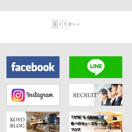
1
2
3
次へ »