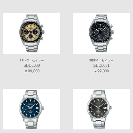
プロスペックス、プレザージュ、アストロンなど
セイコーがグローバルに展開する主力コレクションを豊富に取り揃えた
店舗です。
セイコーグローバルブランド コアショップでのみ購入いただくことので
きる製品もあり、より充実した品揃えと豊富な製品知識をもつ店舗で
す。
SEIKO セイコー
SEIKO セイコー
SBDL089
SBDL091
￥99,000
￥99,000
【LUKIA(ルキア)】
1995年に誕生し、今日まで女性のニーズをとらえたブランドとして、30
代の働く女性を中心に多くの方から支持されてきました。最先端技術に
よる高機能を搭載しながら、時代に合った心地よいデザインで、スマー
トに、前向きに、自分らしく毎日を送る女性の手元を彩り、その輝きを
最大限に引き出します。ブランド名“LUKIA”は、L＝Lucid（輝く）、U＝