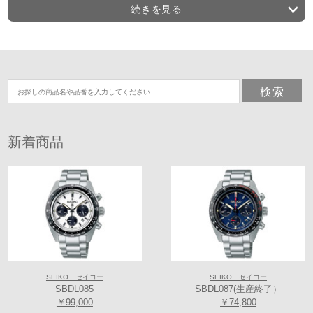
時計店が誕生し、1892年に時計製造工場として精工舎が設立された。 ま
続きを見る
た、1969年には業界初のクオーツムーブメントを搭載した腕時計を発売
し、セイコーは一躍世界に勇名を轟かせた。 このことは俗に＜クオー
ツ・ショック＞と呼ばれ、時計史を変えた大革命として知られる。 ま
た、近年は機械式時計同様にゼンマイを動力源としながら、水晶からの
正確な信号によってクオーツ並みの精度を叶えた、＜スプリングドライ
ブ＞という次世代ムーブメントの開発に尽力。 常に時代を塗り替えるセ
イコーのフロンティアスピリッツには、世界中から熱い視線が注がれて
いる。
新着商品
SEIKO セイコー
SEIKO セイコー
SBDL085
SBDL087(生産終了）
【セイコーグローバルブランド コアショップとは】
￥99,000
￥74,800