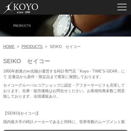
toggl
navig
HOME
>
PRODUCTS
>
SEIKO セイコー
SEIKO セイコー
1950年創業の㈱光陽が運営する時計専門店「Koyo・TIME’S GEAR」に
て 定番品から新作・限定品まで豊富に展開しております。
セイコーグルーバルコアショップに認定・アフターサービスも充実して
おります。在庫・販売価格はお問合せください。お客様特典多数ご用意
致しております。全国通販あり。
【SEIKO(セイコー)】
国内最大手の時計メーカーであると同時に、世界有数のムーブメント製
造技術を誇るセイコー（SEIKO）。 1881年にセイコーの前身となる服部