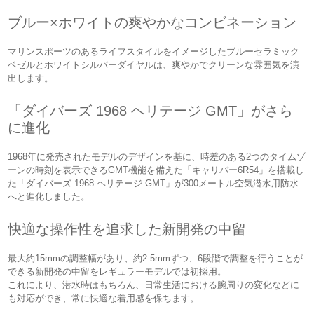
ブルー×ホワイトの爽やかなコンビネーション
マリンスポーツのあるライフスタイルをイメージしたブルーセラミック
ベゼルとホワイトシルバーダイヤルは、爽やかでクリーンな雰囲気を演
出します。
「ダイバーズ 1968 ヘリテージ GMT」がさら
に進化
1968年に発売されたモデルのデザインを基に、時差のある2つのタイムゾ
ーンの時刻を表示できるGMT機能を備えた「キャリバー6R54」を搭載し
た「ダイバーズ 1968 ヘリテージ GMT」が300メートル空気潜水用防水
へと進化しました。
快適な操作性を追求した新開発の中留
最大約15mmの調整幅があり、約2.5mmずつ、6段階で調整を行うことが
できる新開発の中留をレギュラーモデルでは初採用。
これにより、潜水時はもちろん、日常生活における腕周りの変化などに
も対応ができ、常に快適な着用感を保ちます。