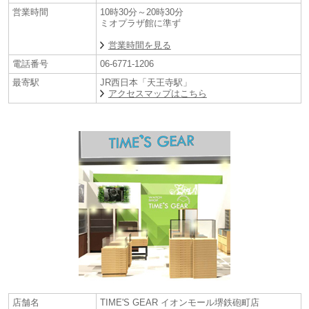
せ）
営業時間
10時30分～20時30分
ミオプラザ館に準ず
≪取扱い店舗≫
営業時間を見る
【Koyo天王寺ミオプラザ館店】グローバルブランド コアショップ
〒543-0055 大阪府大阪市天王寺区悲田院町10-48天王寺ミオプラザ館 3階
電話番号
06-6771-1206
(
アクセスマップ
)
最寄駅
JR西日本「天王寺駅」
TEL/FAX:06-6771-1206
アクセスマップはこちら
【TIME’S GEAR あべのキューズモール店】グローバルブランド コア
ショップ
〒545-0052 大阪府大阪市阿倍野区阿倍野筋1-6-1 あべのキューズモール
Q-227 2階
(
アクセスマップ
)
TEL/FAX:06-6649-3366
【TIME’S GEAR イオンモール堺鉄砲町店】グローバルブランド コア
ショップ
〒590-0905 大阪府堺市堺区鉄砲町1番地 イオンモール堺鉄砲町2階
(アクセスマップ)
TEL/FAX:072-225-1577
店舗名
TIME'S GEAR イオンモール堺鉄砲町店