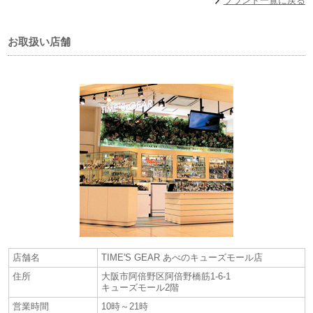
ブランド一覧に戻る
た、近年は機械式時計同様にゼンマイを動力源としながら、水晶からの
正確な信号によってクオーツ並みの精度を叶えた、＜スプリングドライ
ブ＞という次世代ムーブメントの開発に尽力。 常に時代を塗り替えるセ
お取扱い店舗
イコーのフロンティアスピリッツには、世界中から熱い視線が注がれて
いる。
【セイコーグローバルブランド コアショップとは】
プロスペックス、プレザージュ、アストロンなど
店舗名
TIME'S GEAR あべのキューズモール店
セイコーがグローバルに展開する主力コレクションを豊富に取り揃えた
店舗です。
住所
大阪市阿倍野区阿倍野橋筋1-6-1
キューズモール2階
セイコーグローバルブランド コアショップでのみ購入いただくことので
きる製品もあり、より充実した品揃えと豊富な製品知識をもつ店舗で
営業時間
10時～21時