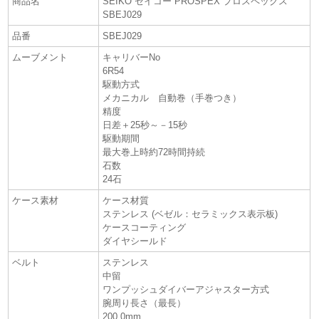
商品名
SEIKO セイコー PROSPEX プロスペックス
SBEJ029
品番
SBEJ029
ムーブメント
キャリバーNo
6R54
駆動方式
メカニカル 自動巻（手巻つき）
精度
日差＋25秒～－15秒
駆動期間
最大巻上時約72時間持続
石数
24石
ケース素材
ケース材質
ステンレス (ベゼル：セラミックス表示板)
ケースコーティング
ダイヤシールド
ベルト
ステンレス
中留
ワンプッシュダイバーアジャスター方式
腕周り長さ（最長）
200.0mm