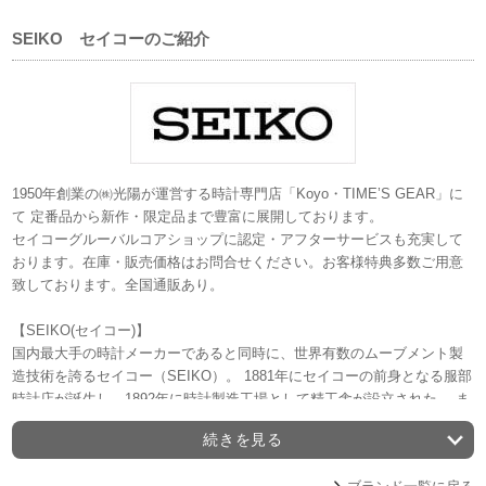
SEIKO セイコーのご紹介
1950年創業の㈱光陽が運営する時計専門店「Koyo・TIME’S GEAR」に
て 定番品から新作・限定品まで豊富に展開しております。
セイコーグルーバルコアショップに認定・アフターサービスも充実して
おります。在庫・販売価格はお問合せください。お客様特典多数ご用意
致しております。全国通販あり。
【SEIKO(セイコー)】
国内最大手の時計メーカーであると同時に、世界有数のムーブメント製
造技術を誇るセイコー（SEIKO）。 1881年にセイコーの前身となる服部
時計店が誕生し、1892年に時計製造工場として精工舎が設立された。 ま
た、1969年には業界初のクオーツムーブメントを搭載した腕時計を発売
続きを見る
し、セイコーは一躍世界に勇名を轟かせた。 このことは俗に＜クオー
ツ・ショック＞と呼ばれ、時計史を変えた大革命として知られる。 ま