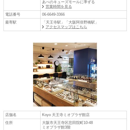
あべのキューズモールに準ずる
す。
営業時間を見る
電話番号
06-6649-3366
最寄駅
「天王寺駅」「大阪阿倍野橋駅」
アクセスマップはこちら
【LUKIA(ルキア)】
1995年に誕生し、今日まで女性のニーズをとらえたブランドとして、30
代の働く女性を中心に多くの方から支持されてきました。最先端技術に
よる高機能を搭載しながら、時代に合った心地よいデザインで、スマー
トに、前向きに、自分らしく毎日を送る女性の手元を彩り、その輝きを
最大限に引き出します。ブランド名“LUKIA”は、L＝Lucid（輝く）、U＝
Unison（調和）、K＝Keen（はつらつとした）、I＝Intellectual（知的
な）、A＝Active（活動的な）の頭文字を組み合わせた造語です。
店舗名
Koyo 天王寺ミオプラザ館店
*現金支払いでレジにて更にお得なキャッシュ割５％OFF！！
住所
大阪市天王寺区悲田院町10-48
（一部対象外がございます各店舗に詳しくは各店舗にお問合せ下さいま
ミオプラザ館3階