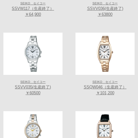
Unison（調和）、K＝Keen（はつらつとした）、I＝Intellectual（知的
SEIKO セイコー
SEIKO セイコー
SSVW117（生産終了）
SSVV036(生産終了)
な）、A＝Active（活動的な）の頭文字を組み合わせた造語です。
￥64,900
￥63800
*現金支払いでレジにて更にお得なキャッシュ割５％OFF！！
（一部対象外がございます各店舗に詳しくは各店舗にお問合せ下さいま
せ）
≪取扱い店舗≫
【Koyo天王寺ミオプラザ館店】グローバルブランド コアショップ
〒543-0055 大阪府大阪市天王寺区悲田院町10-48天王寺ミオプラザ館 3階
SEIKO セイコー
SEIKO セイコー
(
アクセスマップ
)
SSVV035(生産終了)
SSQW046（生産終了）
TEL/FAX:06-6771-1206
￥60500
￥101,200
【TIME’S GEAR あべのキューズモール店】グローバルブランド コア
ショップ
〒545-0052 大阪府大阪市阿倍野区阿倍野筋1-6-1 あべのキューズモール
Q-227 2階
(
アクセスマップ
)