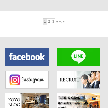
1
2
3
次へ »