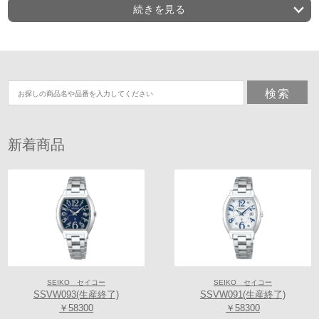
時計店が誕生し、1892年に時計製造工場として精工舎が設立された。 ま
続きを見る
た、1969年には業界初のクオーツムーブメントを搭載した腕時計を発売
し、セイコーは一躍世界に勇名を轟かせた。 このことは俗に＜クオー
ツ・ショック＞と呼ばれ、時計史を変えた大革命として知られる。 ま
た、近年は機械式時計同様にゼンマイを動力源としながら、水晶からの
正確な信号によってクオーツ並みの精度を叶えた、＜スプリングドライ
ブ＞という次世代ムーブメントの開発に尽力。 常に時代を塗り替えるセ
イコーのフロンティアスピリッツには、世界中から熱い視線が注がれて
いる。
新着商品
SEIKO セイコー
SEIKO セイコー
SSVW093(生産終了)
SSVW091(生産終了)
【セイコーグローバルブランド コアショップとは】
￥58300
￥58300