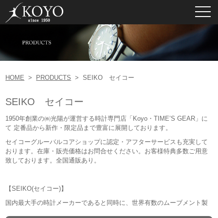
toggl
navig
HOME
>
PRODUCTS
>
SEIKO セイコー
SEIKO セイコー
1950年創業の㈱光陽が運営する時計専門店「Koyo・TIME’S GEAR」に
て 定番品から新作・限定品まで豊富に展開しております。
セイコーグルーバルコアショップに認定・アフターサービスも充実して
おります。在庫・販売価格はお問合せください。お客様特典多数ご用意
致しております。全国通販あり。
【SEIKO(セイコー)】
国内最大手の時計メーカーであると同時に、世界有数のムーブメント製
造技術を誇るセイコー（SEIKO）。 1881年にセイコーの前身となる服部