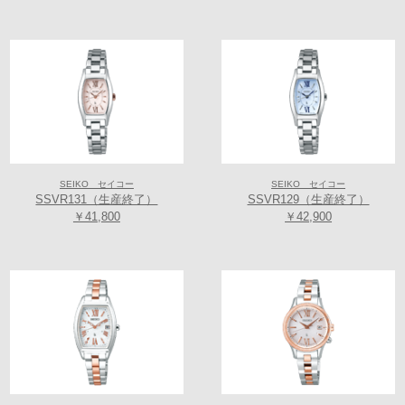
プロスペックス、プレザージュ、アストロンなど
セイコーがグローバルに展開する主力コレクションを豊富に取り揃えた
店舗です。
セイコーグローバルブランド コアショップでのみ購入いただくことので
きる製品もあり、より充実した品揃えと豊富な製品知識をもつ店舗で
す。
SEIKO セイコー
SEIKO セイコー
SSVR131（生産終了）
SSVR129（生産終了）
￥41,800
￥42,900
【LUKIA(ルキア)】
1995年に誕生し、今日まで女性のニーズをとらえたブランドとして、30
代の働く女性を中心に多くの方から支持されてきました。最先端技術に
よる高機能を搭載しながら、時代に合った心地よいデザインで、スマー
トに、前向きに、自分らしく毎日を送る女性の手元を彩り、その輝きを
最大限に引き出します。ブランド名“LUKIA”は、L＝Lucid（輝く）、U＝