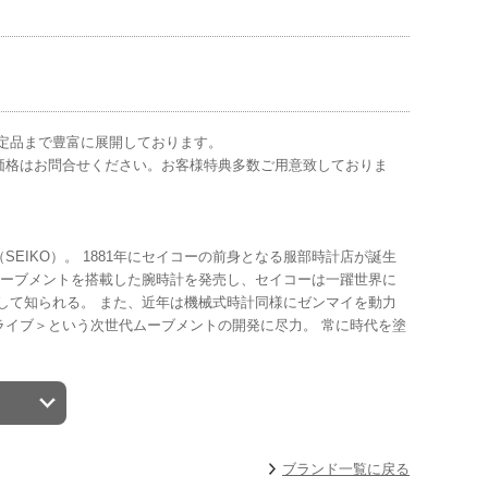
作・限定品まで豊富に展開しております。
価格はお問合せください。お客様特典多数ご用意致しておりま
IKO）。 1881年にセイコーの前身となる服部時計店が誕生
ツムーブメントを搭載した腕時計を発売し、セイコーは一躍世界に
して知られる。 また、近年は機械式時計同様にゼンマイを動力
イブ＞という次世代ムーブメントの開発に尽力。 常に時代を塗
ブランド一覧に戻る