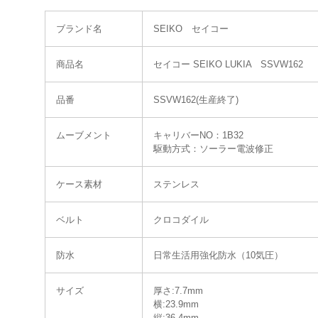
ブランド名
SEIKO セイコー
商品名
セイコー SEIKO LUKIA SSVW162
品番
SSVW162(生産終了)
ムーブメント
キャリバーNO：1B32
駆動方式：ソーラー電波修正
ケース素材
ステンレス
ベルト
クロコダイル
防水
日常生活用強化防水（10気圧）
サイズ
厚さ:7.7mm
横:23.9mm
縦:36.4mm