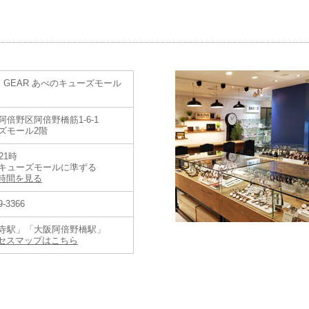
'S GEAR あべのキューズモール
阿倍野区阿倍野橋筋1-6-1
ズモール2階
21時
キューズモールに準ずる
時間を見る
9-3366
寺駅」「大阪阿倍野橋駅」
セスマップはこちら
バルブランド コアショップとは】
プレザージュ、アストロンなど
バルに展開する主力コレクションを豊富に取り揃えた店舗です。
ルブランド コアショップでのみ購入いただくことのできる製品もあり、より