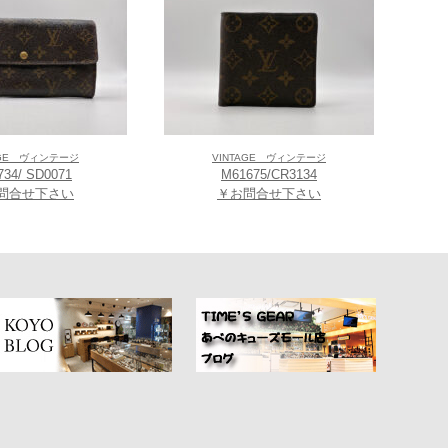
に多くの方から支持されてきました。最先端技術による高機能を搭
る女性の手元を彩り、その輝きを最大限に引き出します。ブラン
tellectual（知的な）、A＝Active（活動的な）の頭文字を組み合
AGE ヴィンテージ
VINTAGE ヴィンテージ
734/ SD0071
M61675/CR3134
問合せ下さい
￥お問合せ下さい