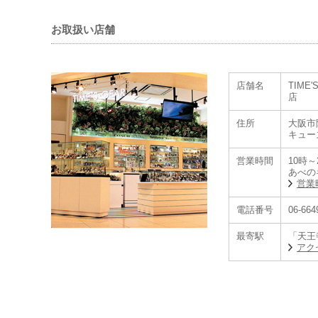
お取扱い店舗
店舗名
TIME
店
住所
大阪市
キュー
営業時間
10時～
あべの
営業
電話番号
06-664
最寄駅
「天王
アク
【セイコーグロー
プロスペックス、
セイコーがグロー
セイコーグローバ