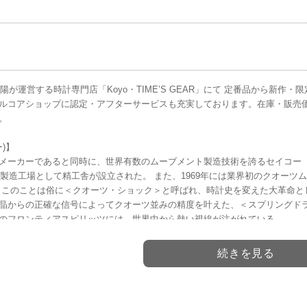
光陽が運営する時計専門店「Koyo・TIME’S GEAR」にて 定番品から新
ルコアショップに認定・アフターサービスも充実しております。在庫・販売
。
ー)】
メーカーであると同時に、世界有数のムーブメント製造技術を誇るセイコー（SE
時計製造工場として精工舎が設立された。 また、1969年には業界初のクオー
 このことは俗に＜クオーツ・ショック＞と呼ばれ、時計史を変えた大革命と
晶からの正確な信号によってクオーツ並みの精度を叶えた、＜スプリングドラ
のフロンティアスピリッツには、世界中から熱い視線が注がれている。
続きを見る