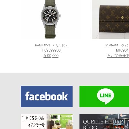
【LUKIA(ルキア)
1995年に誕生
載しながら、時代
ド名“LUKIA”は
わせた造語です。
*現金支払いでレ
（一部対象外がご
HAMILTON ハミルトン
VINTAGE ヴ
H69399930
MI8904
￥99,000
￥お問合せ
≪取扱い店舗≫
【Koyo天王寺
〒543-0055 
(
アクセスマップ
)
TEL/FAX:06-6771
【TIME’S G
〒545-0052 
(
アクセスマップ
)
TEL/FAX:06-6649
【TIME’S G