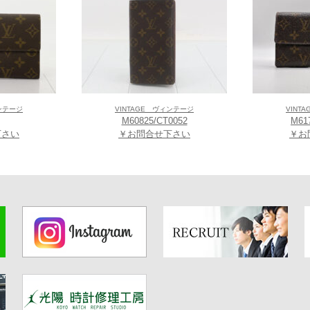
】
し、今日まで女性のニーズをとらえたブランドとして、30代の働く女性を中心
に合った心地よいデザインで、スマートに、前向きに、自分らしく毎日を送
、L＝Lucid（輝く）、U＝Unison（調和）、K＝Keen（はつらつとした）、I＝In
ジにて更にお得なキャッシュ割５％OFF！！
ざいます各店舗に詳しくは各店舗にお問合せ下さいませ）
ィンテージ
VINTAGE ヴィンテージ
VINT
M60825/CT0052
M61
下さい
￥お問合せ下さい
￥お
ミオプラザ館店】グローバルブランド コアショップ
大阪府大阪市天王寺区悲田院町10-48天王寺ミオプラザ館 3階
-1206
EAR あべのキューズモール店】グローバルブランド コアショップ
大阪府大阪市阿倍野区阿倍野筋1-6-1 あべのキューズモール Q-227 2階
-3366
EAR イオンモール堺鉄砲町店】グローバルブランド コアショップ