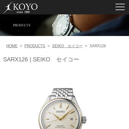
toggl
navig
HOME
>
PRODUCTS
>
SEIKO セイコー
>
SARX126
SARX126 | SEIKO セイコー