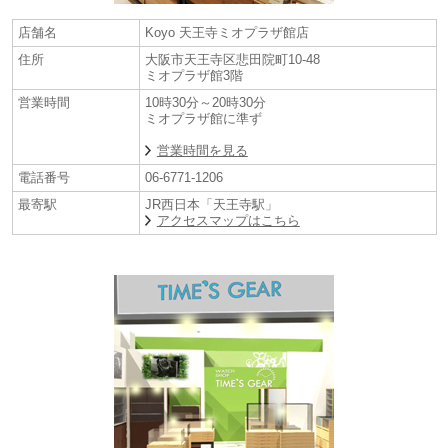
な）、A＝Active（活動的な）の頭文字を組み合わせた造語です。
店舗名
Koyo 天王寺ミオプラザ館店
*現金支払いでレジにて更にお得なキャッシュ割５％OFF！！
住所
大阪市天王寺区悲田院町10-48
（一部対象外がございます各店舗に詳しくは各店舗にお問合せ下さいま
ミオプラザ館3階
せ）
営業時間
10時30分～20時30分
ミオプラザ館に準ず
≪取扱い店舗≫
営業時間を見る
【Koyo天王寺ミオプラザ館店】グローバルブランド コアショップ
〒543-0055 大阪府大阪市天王寺区悲田院町10-48天王寺ミオプラザ館 3階
電話番号
06-6771-1206
(
アクセスマップ
)
最寄駅
JR西日本「天王寺駅」
TEL/FAX:06-6771-1206
アクセスマップはこちら
【TIME’S GEAR あべのキューズモール店】グローバルブランド コア
ショップ
〒545-0052 大阪府大阪市阿倍野区阿倍野筋1-6-1 あべのキューズモール
Q-227 2階
(
アクセスマップ
)
TEL/FAX:06-6649-3366
【TIME’S GEAR イオンモール堺鉄砲町店】グローバルブランド コア
ショップ
〒590-0905 大阪府堺市堺区鉄砲町1番地 イオンモール堺鉄砲町2階