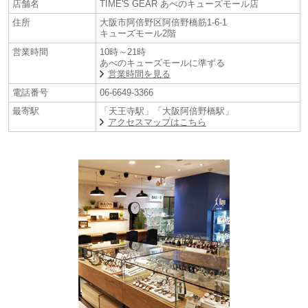
店舗名
TIME'S GEAR あべのキューズモール店
セイコーがグローバルに展開する主力コレクションを豊富に取り揃えた
店舗です。
住所
大阪市阿倍野区阿倍野橋筋1-6-1
キューズモール2階
セイコーグローバルブランド コアショップでのみ購入いただくことので
きる製品もあり、より充実した品揃えと豊富な製品知識をもつ店舗で
営業時間
10時～21時
あべのキューズモールに準ずる
す。
営業時間を見る
電話番号
06-6649-3366
最寄駅
「天王寺駅」「大阪阿倍野橋駅」
アクセスマップはこちら
【LUKIA(ルキア)】
1995年に誕生し、今日まで女性のニーズをとらえたブランドとして、30
代の働く女性を中心に多くの方から支持されてきました。最先端技術に
よる高機能を搭載しながら、時代に合った心地よいデザインで、スマー
トに、前向きに、自分らしく毎日を送る女性の手元を彩り、その輝きを
最大限に引き出します。ブランド名“LUKIA”は、L＝Lucid（輝く）、U＝
Unison（調和）、K＝Keen（はつらつとした）、I＝Intellectual（知的