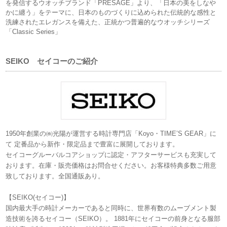
を発信するウオッチブランド「PRESAGE」より、「日本の美をしなや
かに纏う」をテーマに、日本のものづくりに込められた伝統的な感性と
洗練されたエレガンスを備えた、正統かつ普遍的なウオッチシリーズ
「Classic Series」
SEIKO セイコーのご紹介
1950年創業の㈱光陽が運営する時計専門店「Koyo・TIME’S GEAR」に
て 定番品から新作・限定品まで豊富に展開しております。
セイコーグルーバルコアショップに認定・アフターサービスも充実して
おります。在庫・販売価格はお問合せください。お客様特典多数ご用意
致しております。全国通販あり。
【SEIKO(セイコー)】
国内最大手の時計メーカーであると同時に、世界有数のムーブメント製
造技術を誇るセイコー（SEIKO）。 1881年にセイコーの前身となる服部