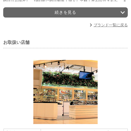
時計店が誕生し、1892年に時計製造工場として精工舎が設立された。 ま
た、1969年には業界初のクオーツムーブメントを搭載した腕時計を発売
続きを見る
し、セイコーは一躍世界に勇名を轟かせた。 このことは俗に＜クオー
ツ・ショック＞と呼ばれ、時計史を変えた大革命として知られる。 ま
ブランド一覧に戻る
た、近年は機械式時計同様にゼンマイを動力源としながら、水晶からの
正確な信号によってクオーツ並みの精度を叶えた、＜スプリングドライ
ブ＞という次世代ムーブメントの開発に尽力。 常に時代を塗り替えるセ
お取扱い店舗
イコーのフロンティアスピリッツには、世界中から熱い視線が注がれて
いる。
【セイコーグローバルブランド コアショップとは】
プロスペックス、プレザージュ、アストロンなど