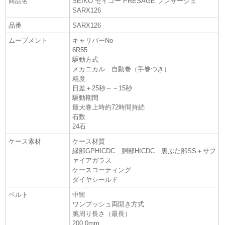
商品名
SEIKO セイコー PRESAGE プレサージュ
SARX126
品番
SARX126
ムーブメント
キャリバーNo
6R55
駆動方式
メカニカル 自動巻（手巻つき）
精度
日差＋25秒～－15秒
駆動期間
最大巻上時約72時間持続
石数
24石
ケース素材
ケース材質
縁部GPHICDC 胴部HICDC 裏ぶた部SS＋サフ
ァイアガラス
ケースコーティング
ダイヤシールド
ベルト
中留
ワンプッシュ両開き方式
腕周り長さ（最長）
200.0mm