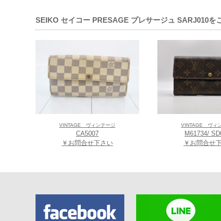
【Koyo天王寺
〒543-0055 
SEIKO セイコー PRESAGE プレサージュ SARJ0
(
アクセスマップ
)
TEL/FAX:06-6771
【TIME’S G
〒545-0052 
(
アクセスマップ
)
TEL/FAX:06-6649
【TIME’S G
〒590-0905
VINTAGE ヴィンテージ
VINTAGE ヴ
(アクセスマップ)
CA5007
M61734/ SD
TEL/FAX:072-225
￥お問合せ下さい
￥お問合せ