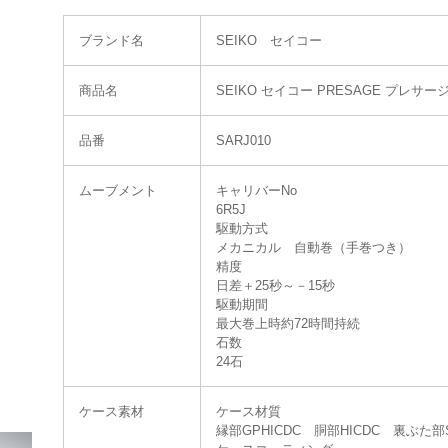
ブランド名
SEIKO セイコー
商品名
SEIKO セイコー PRESAGE プレサージュ
品番
SARJ010
ムーブメント
キャリバーNo
6R5J
駆動方式
メカニカル 自動巻（手巻つき）
精度
日差＋25秒～－15秒
駆動期間
最大巻上時約72時間持続
石数
24石
ケース素材
ケース材質
縁部GPHICDC 胴部HICDC 裏ぶた