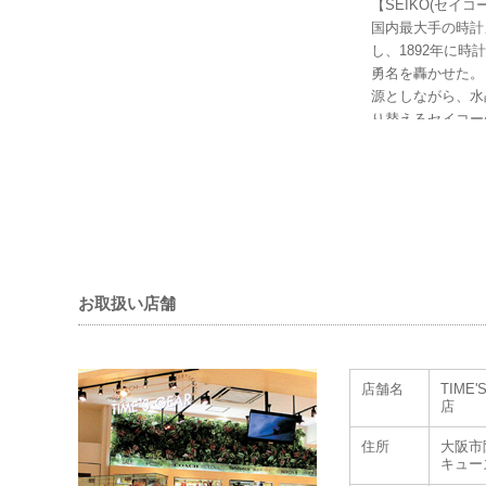
【SEIKO(セイコ
国内最大手の時計
し、1892年に
勇名を轟かせた。
源としながら、水
り替えるセイコー
お取扱い店舗
店舗名
TIME
店
住所
大阪市
キュー