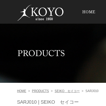
HOME
HOME
>
PRODUCTS
>
SEIKO セイコー
>
SARJ010
SARJ010 | SEIKO セイコー