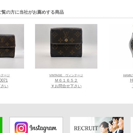
ミオプラザ館店】グローバルブランド コアショップ
大阪府大阪市天王寺区悲田院町10-48天王寺ミオプラザ館 3階
10をご覧の方に当社がお薦めする商品
-1206
EAR あべのキューズモール店】グローバルブランド コアショップ
大阪府大阪市阿倍野区阿倍野筋1-6-1 あべのキューズモール Q-227 2階
-3366
EAR イオンモール堺鉄砲町店】グローバルブランド コアショップ
 大阪府堺市堺区鉄砲町1番地 イオンモール堺鉄砲町2階
ィンテージ
VINTAGE ヴィンテージ
HAMI
0071
Ｍ６１６５２
H
-1577
下さい
￥お問合せ下さい