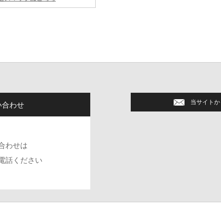
当サイトか
い合わせ
】
し、今日まで女性のニーズをとらえたブランドとして、30代の働く女性を中心
に合った心地よいデザインで、スマートに、前向きに、自分らしく毎日を送
合わせは
、L＝Lucid（輝く）、U＝Unison（調和）、K＝Keen（はつらつとした）、I＝In
電話ください
ジにて更にお得なキャッシュ割５％OFF！！
ざいます各店舗に詳しくは各店舗にお問合せ下さいませ）