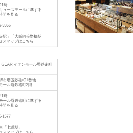
21時
キューズモールに準ずる
時間を見る
9-3366
寺駅」「大阪阿倍野橋駅」
セスマップはこちら
バルブランド コアショップとは】
プレザージュ、アストロンなど
バルに展開する主力コレクションを豊富に取り揃えた店舗です。
ルブランド コアショップでのみ購入いただくことのできる製品もあり、より
'S GEAR イオンモール堺鉄砲町
堺市堺区鉄砲町1番地
モール堺鉄砲町2階
21時
モール堺鉄砲町に準ずる
時間を見る
5-1577
車「七道駅」
セスマップはこちら