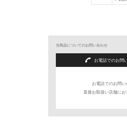
当商品についてのお問い合わせ
お電話でのお問
【LUKIA(ルキア)
1995年に誕生
載しながら、時代
お電話でのお問い
ド名“LUKIA”は
直接お取扱い店舗にお
わせた造語です。
*現金支払いでレ
（一部対象外がご
≪取扱い店舗≫