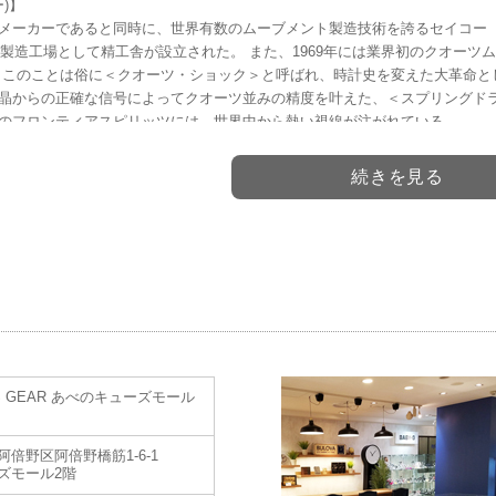
ー)】
メーカーであると同時に、世界有数のムーブメント製造技術を誇るセイコー（SE
時計製造工場として精工舎が設立された。 また、1969年には業界初のクオー
 このことは俗に＜クオーツ・ショック＞と呼ばれ、時計史を変えた大革命と
晶からの正確な信号によってクオーツ並みの精度を叶えた、＜スプリングドラ
のフロンティアスピリッツには、世界中から熱い視線が注がれている。
続きを見る
'S GEAR あべのキューズモール
阿倍野区阿倍野橋筋1-6-1
ズモール2階