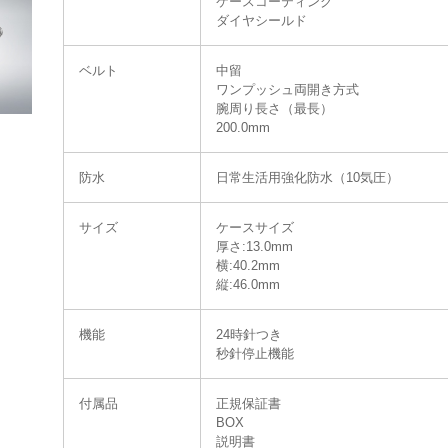
ケースコーティング
ダイヤシールド
ベルト
中留
ワンプッシュ両開き方式
腕周り長さ（最長）
200.0mm
防水
日常生活用強化防水（10気圧）
サイズ
ケースサイズ
厚さ:13.0mm
横:40.2mm
縦:46.0mm
機能
24時針つき
秒針停止機能
付属品
正規保証書
BOX
説明書