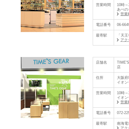
営業時間
10時～
あべの
営業
電話番号
06-664
最寄駅
「天王
アク
【セイコーグロー
プロスペックス、
セイコーがグロー
セイコーグローバ
店舗名
TIME
店
住所
大阪府
イオン
営業時間
10時～
イオン
営業
電話番号
072-22
最寄駅
南海電
アク