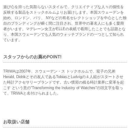
遊び心を持った気取らないスタイルで、クリエイティブな人々の個性を
反映する製品をストックホルムよりお届けします。本国スウェーデンを
始め、ロンドン、パリ、 NYなどの有名セレクトショップを中心とした独
自のブランディングが瞬く間に注目され、世界中の著名人にも多く愛用
者がいます。マデレーン女王がELLEの表紙で着用したことでも話題とな
り、本国スウェーデンでも人気のウォッチブランドの一つとして知られ
ています。
スタッフからのお薦めPOINT!
TRIWAは2007年、スウェーデン・ス トックホルムで、双子の兄弟
Herald, Didrikとその友人であるTobiasとLudvigの４人組がスタートさせ
た時計アクセサリーブランドです。古い慣習の残る時計業界に変革を起
こす という意の”Transforming the Industry of Watches”の頭文字を取っ
て、TRIWAと名付けられました。
お取扱い店舗