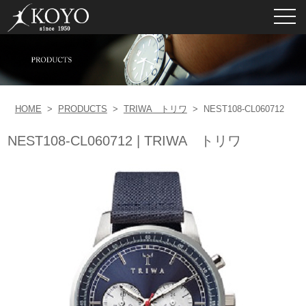
toggl
navig
HOME
>
PRODUCTS
>
TRIWA トリワ
>
NEST108-CL060712
NEST108-CL060712 | TRIWA トリワ