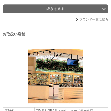
取扱い店舗は、Koyo天王寺店・TIME’S GEAR あべの店・TIME’S GEAR
甲子園店。
続きを見る
Calvin Klein (カルバン・クライン)社の洗練されたデザインワークと世界
ブランド一覧に戻る
最大のスイス時計グループであるスウォッチ グループが誇る“スイス メ
イド”の信頼性を併せ持つ。
クリーン、ミニマル、セクシー、コンテンポラリーをキーワードに、モ
お取扱い店舗
ダンなライフスタイルを反映した“今”を感じる独自のスタイルを表現。
日本国内では、若者(ヤング層)からの圧倒的な指示があり、ファッション
誌などにも度々登場する人気のブランドです。
≪取扱い店舗≫
■TIME’S GEAR あべのキューズモール店
大阪市阿倍野区阿倍野筋1-6-1 キューズモール 2階
（地図こちら！）
お問合せ： 06-6649-3366
■「Koyo天王寺ミオプラザ館店」
大阪市天王寺区悲田院町10-48ミオプラザ3階
（地図こちら！）
お問合せ： 06-6771-1206
「TIME’S GEAR ららぽーと甲子園店」
西宮市甲子園甲子園八番町1-100 ららぽーと甲子園1階
(
地図こちら！
)
お問合わせ：0798-81-5590
営業時間：10:00～21:00
店舗名
TIME'S GEAR あべのキューズモール店