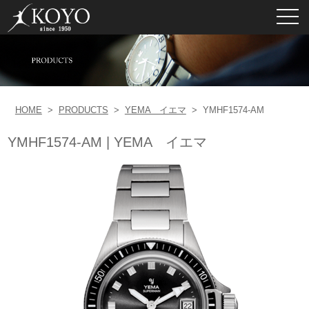
toggl
navig
HOME
>
PRODUCTS
>
YEMA イエマ
>
YMHF1574-AM
YMHF1574-AM | YEMA イエマ