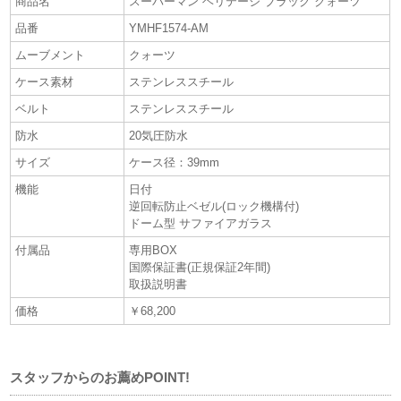
商品名
スーパーマン ヘリテージ ブラック クォーツ
品番
YMHF1574-AM
ムーブメント
クォーツ
ケース素材
ステンレススチール
ベルト
ステンレススチール
防水
20気圧防水
サイズ
ケース径：39mm
機能
日付
逆回転防止ベゼル(ロック機構付)
ドーム型 サファイアガラス
付属品
専用BOX
国際保証書(正規保証2年間)
取扱説明書
価格
￥68,200
スタッフからのお薦めPOINT!