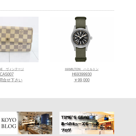
AGE ヴィンテージ
HAMILTON ハミルトン
CA5007
H69399930
問合せ下さい
￥99,000
グにあたるティソが、創業当時に作っていた時計である。 ジュ
フェリシアン・ティソが工場を開いた。 そして早くも1858年
げるためにかの地に赴き、成功を収めたのである。 これは、テ
スの時計づくりに常に革新の風を送り込む気概にあふれていたこ
獲得し、そのイノベーションは既に19世紀に確固たる地位を築いて
のプロダクトに遺憾なく発揮され、2002年に復刻され世界的ヒ
時計が発表された。1953年には24のタイムゾーンをもつワールド
のオフィシャルウォッチとしてデジタルウォッチを発表するなど、その