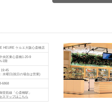
LE HEURE ケルエ大阪心斎橋店
央区東心斎橋1-20-9
ル1階
TISSOT) 国内正規販売コーナー「TIME’S GEAR あべのキューズモ
19:45
：水曜日(祝日の場合は営業)
お問合せください。お客様特典多数ご用意致しております。
3-6868
御堂筋線「心斎橋駅」
セスマップはこちら