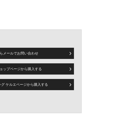
らメールで
お問い合わせ
ョップページから
購入する
ピング ケルエページから
購入する