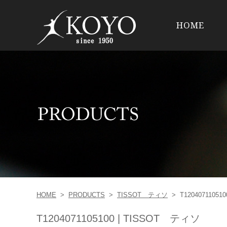
HOME
HOME
>
PRODUCTS
>
TISSOT ティソ
>
T120407110510
T1204071105100 | TISSOT ティソ