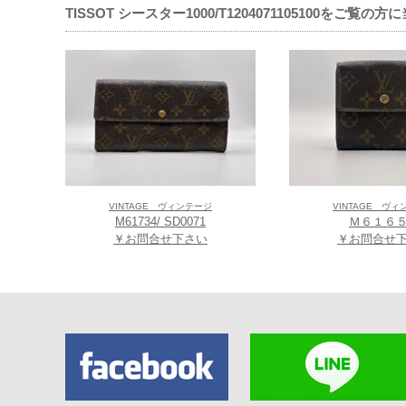
【ティソ コーナ
TISSOT シースター1000/T1204071105100をご
期間中、ティソ腕
大阪最大級のコー
ぜひ、この機会に
☆★☆★☆★☆★
≪取扱い店舗≫
「TIME’S GE
大阪市阿倍野区阿倍
お問合せ： 06-664
VINTAGE ヴィンテージ
VINTAGE ヴ
M61734/ SD0071
Ｍ６１６
≪歴史≫
￥お問合せ下さい
￥お問合せ
懐中時計にして、
ラ地方のル・ロッ
にはその息子シャ
ィソが創業当初か
とに他ならないだ
1889年にはパ
いたのである。 
ットとなった「バ
タイムウォッチ「