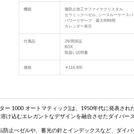
機能
傷防止加工サファイヤクリスタル
セラミックベゼル, シースルーケースバ
パワーリザーブ 最大80時間
カレンダー表示
付属品
2年間保証
BOX
取扱い説明書
価格
￥114,400
ティソ シースター 1000 オートマティック]は、1950年代に発表さ
に溶け込むエレガントなデザインを融合させたダイバー
回転防止べゼルや、蓄光の針とインデックスなど、ダイ