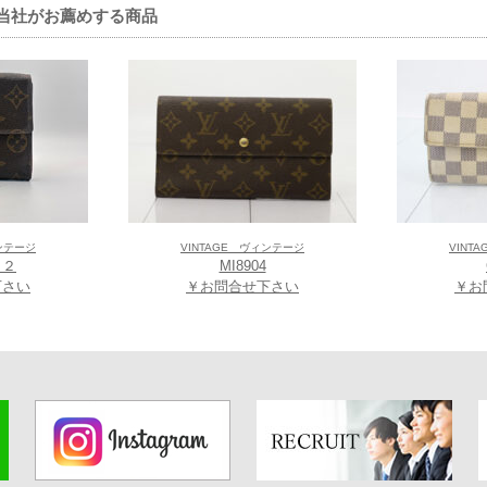
ー拡大キャンペーン開催】
覧の方に当社がお薦めする商品
時計を購入のお客様に数量限定の
素敵なグッズをプレゼント
。
ナーショップとなっております。新作や人気モデルを中心に展開。
ご来店お待ちしております。
☆★☆★☆★☆★☆★☆★☆★☆★☆★☆★☆★☆★☆★☆★☆★
AR あべのキューズモール店」
野筋1-6-1 キューズモール 2階
（地図こちら！）
9-3366
ィンテージ
VINTAGE ヴィンテージ
VINT
５２
MI8904
下さい
￥お問合せ下さい
￥お
2タイムゾーン。これは、今も確かな技術力の進取の精神でウォッチメイキン
クル、時計製造を語る上で必ず登場する有名なこの町に、1853年、シャルル・
ルル・エミール・ティソが、当時大きな時計市場があるロシアでその販路を広
ら海外に目を向けたブランド戦略を行っており、伝統にしばられがちなスイ
ろう。
リ万国博覧会でオール・コンクール賞、1898年にはジュネーブ博覧会で金賞を
ティソの創業以来変わらない創造性と高い技術、そして挑戦の精神はもちろんそ
ナナウォッチ」のオリジナルは1917年の発表、そして1930年に世界初の耐磁
ナビゲーター」、1965年には超耐震性の「PR 516」、1978年にはF1