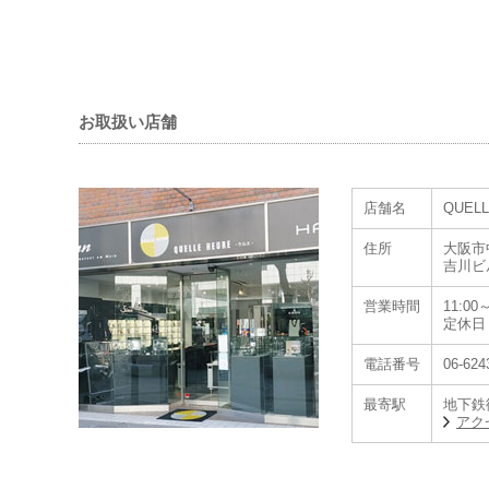
お取扱い店舗
店舗名
QUEL
住所
大阪市中
吉川ビ
大阪屈指のティソ(
営業時間
11:00～
す。
定休日
在庫・販売価格は
電話番号
06-624
全国通販あり。
最寄駅
地下鉄
アク