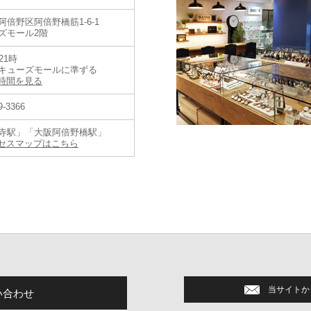
阿倍野区阿倍野橋筋1-6-1
ズモール2階
21時
キューズモールに準ずる
時間を見る
9-3366
寺駅」「大阪阿倍野橋駅」
セスマップはこちら
バルブランド コアショップとは】
プレザージュ、アストロンなど
バルに展開する主力コレクションを豊富に取り揃えた店舗です。
ルブランド コアショップでのみ購入いただくことのできる製品もあり、より
当サイトか
い合わせ