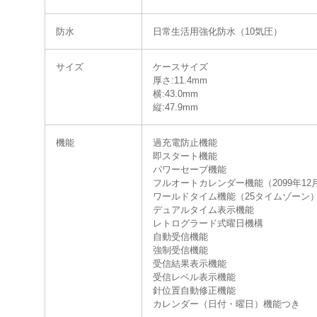
防水
日常生活用強化防水（10気圧）
サイズ
ケースサイズ
厚さ:11.4mm
横:43.0mm
縦:47.9mm
機能
過充電防止機能
即スタート機能
パワーセーブ機能
フルオートカレンダー機能（2099年12
ワールドタイム機能（25タイムゾーン
デュアルタイム表示機能
レトログラード式曜日機構
自動受信機能
強制受信機能
受信結果表示機能
受信レベル表示機能
針位置自動修正機能
カレンダー（日付・曜日）機能つき