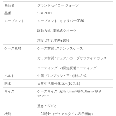
商品名
グランドセイコー クォーツ
品番
SBGN011
ムーブメント
ムーブメント :キャリバー9F86
駆動方式 :電池式クオーツ
精度 :精度:年差±10秒
ケース素材
ケース材質 :ステンレスケース
ガラス材質 :デュアルカーブサファイアガラス
コーティング :内面無反射コーティング
ベルト
中留 :ワンプッシュ三つ折れ方式
防水
日常生活用強化防水(10気圧)
サイズ
ケースサイズ :縦47.0mm×横40.0mm×厚さ
12.2mm
重さ :150.0g
機能
・24時針（デュアルタイム表示機能）