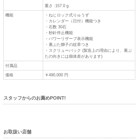
重さ :157.0 g
機能
・ねじロック式りゅうず
・カレンダー（日付）機能つき
・石数 30石
・秒針停止機能
・パワーリザーブ表示機能
・裏ぶた獅子の紋章つき
・スクリューバック (製造上の理由により、裏ぶ
たの向きには個体差があります)
付属品
価格
￥490,000 円
スタッフからのお薦めPOINT!
お取扱い店舗