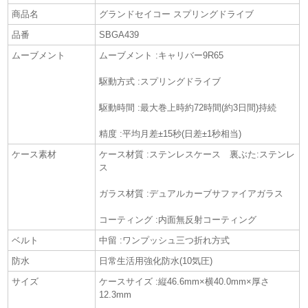
商品名
グランドセイコー スプリングドライブ
品番
SBGA439
ムーブメント
ムーブメント :キャリバー9R65
駆動方式 :スプリングドライブ
駆動時間 :最大巻上時約72時間(約3日間)持続
精度 :平均月差±15秒(日差±1秒相当)
ケース素材
ケース材質 :ステンレスケース 裏ぶた:ステンレ
ス
ガラス材質 :デュアルカーブサファイアガラス
コーティング :内面無反射コーティング
ベルト
中留 :ワンプッシュ三つ折れ方式
防水
日常生活用強化防水(10気圧)
サイズ
ケースサイズ :縦46.6mm×横40.0mm×厚さ
12.3mm