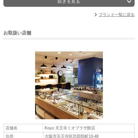
続きを見る
大阪屈指のオリエントスター プレステージショップ（特約正規販売店）
「Koyo天王寺ミオプラザ館店」。
ブランド一覧に戻る
新作・限定から人気モデルまで正規販売店舗最大級の品揃えです。
在庫・販売価格はお問合せください。お客様特典多数ご用意致しており
ます。全国通販あり。
お取扱い店舗
～天王寺・あべの地域最大級のラインナップ
「Koyo天王寺店の75周年特別特典」～
店舗名
Koyo 天王寺ミオプラザ館店
住所
大阪市天王寺区悲田院町10-48