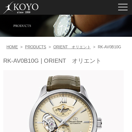
toggl
navig
HOME
>
PRODUCTS
>
ORIENT オリエント
>
RK-AV0B10G
RK-AV0B10G | ORIENT オリエント