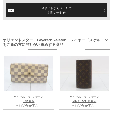
時計の象徴とも言える機械式ムーブメント「46系」。その誕生は1971年
に遡ります。以来、基幹キャリバーとして生産を続け、最盛期には月産
当サイトからメールで
で50万個を達成。これまでの総生産量は1億個を突破しています。単一の
お問い合わせ
キャリバーで、これだけ長く生産されているものは、世界中探しても極
めて稀なのではないでしょうか。そして、1996年には機械式ムーブメン
トならではの「パワーリザーブ機能」。その後、「ワールドタイム機
能」、「GMT機能」を順次リリース。今日に至るまで、持つ方の興味を
そそるような機構を付加すべく、開発を継続してまいりました。「星は
オリエントスター LayeredSkeleton レイヤードスケルトン
まわり続ける」輝ける星はこれからも、皆様の腕元を輝かせるべく、ま
をご覧の方に当社がお薦めする商品
わり続けます。
VINTAGE ヴィンテージ
VINTAGE ヴィンテージ
CA5007
M60825/CT0052
￥お問合せ下さい
￥お問合せ下さい