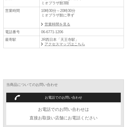
ミオプラザ館3階
営業時間
10時30分～20時30分
ミオプラザ館に準ず
営業時間を見る
電話番号
06-6771-1206
オリエントスターの対象商品につきまして、ミオクラブ会員の方限定で
【
20％OFF
】を開催中です。
最寄駅
JR西日本「天王寺駅」
（ミオクラブ会員は当日ご入会可能でございます）
アクセスマップはこちら
*現金支払いでレジにて更にお得なキャッシュ割５％OFF！！
（一部対象外モデルがございます）
≪取扱い店舗≫
「Koyo天王寺ミオプラザ館店」
＊プレステージショップ
大阪市天王寺区悲田院町10-48ミオプラザ3階
（地図こちら！）
当商品についてのお問い合わせ
お問合せ： 06-6771-1206
[ブランドヒストリー】
お電話でのお問い合わせ
「オリエントスター」は、1951年の誕生以来、ロングセラーを続けるオ
お電話でのお問い合わせは
リエント時計の代表的なモデルです。デザイン、部品、製造、それらす
べての点で”輝ける星”と呼ばれる機械式時計を作りたい、そんな職人たち
直接お取扱い店舗にお電話ください
の願いが「オリエントスター」の名には込められています。オリエント