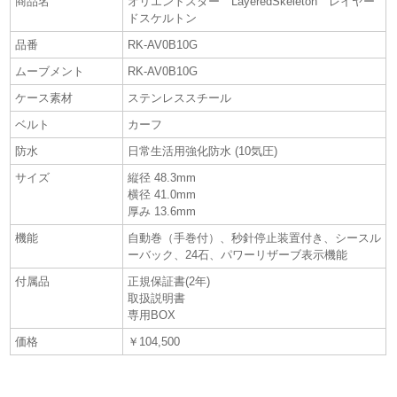
商品名
オリエントスター LayeredSkeleton レイヤー
ドスケルトン
品番
RK-AV0B10G
ムーブメント
RK-AV0B10G
ケース素材
ステンレススチール
ベルト
カーフ
防水
日常生活用強化防水 (10気圧)
サイズ
縦径 48.3mm
横径 41.0mm
厚み 13.6mm
機能
自動巻（手巻付）、秒針停止装置付き、シースル
ーバック、24石、パワーリザーブ表示機能
付属品
正規保証書(2年)
取扱説明書
専用BOX
価格
￥104,500