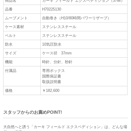
商品名
カーキ フィールド エクスペディション（37㎜）
品番
H70225130
ムーブメント
自動巻き（H10/80時間パワーリザーブ）
ケース素材
ステンレススチール
ベルト
ステンレススチール
防水
10気圧防水
サイズ
ケース径 37mm
機能
時針、分針、秒針
付属品
専用ボックス
国際保証書
取扱説明書
価格
￥182,600
スタッフからのお薦めPOINT!
大自然へと誘う「カーキ フィールド エクスペディション」は、どんな場