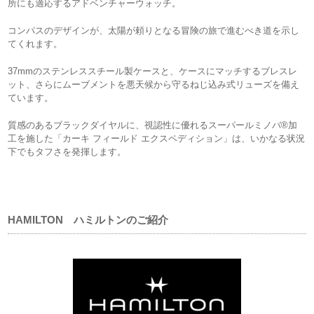
所にも適応するアドベンチャーウォッチ。
コンパスのデザインが、太陽が頼りとなる冒険の旅で進むべき道を示し
てくれます。
37mmのステンレススチール製ケースと、ケースにマッチするブレスレ
ット、さらにムーブメントを悪天候から守るねじ込み式リューズを備え
ています。
質感のあるブラックダイヤルに、視認性に優れるスーパールミノバ®加
工を施した「カーキ フィールド エクスペディション」は、いかなる状況
下でもタフさを発揮します。
HAMILTON ハミルトンのご紹介