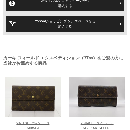
楽天ケルエショップページから
購入する
Yahoo!ショッピング ケルエページから
購入する
2026 サマーフェスタ 購入特典 （7/８～8/20）
カーキ フィールド エクスペディション（37㎜）をご覧の方に
＊ハミルトン腕時計をご購入のお客様に「輸入ブランドのレザーバン
当社がお薦めする商品
ド」+「ハミルトン グッズ」をプレゼント。
＊最大24回無金利ローンを実施（金利は当店が全てお支払いします）
＊ハミルトンブランドショッパーでのお渡し
最新作から限定モデルまで、関西屈指の品揃え（120本以上）にてお待ち
しております。
この機会を是非ともお見逃しなく！！
VINTAGE ヴィンテージ
VINTAGE ヴィンテージ
MI8904
M61734/ SD0071