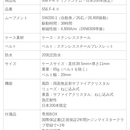
商品名
556.F-4.Ⅱ（ファントム・日本200本限定）
品番
556.F-4.Ⅱ
ムーブメント
SW200-1（自動巻／26石／28,800振動）
駆動時間：38時間
耐磁性能：4,800A/m（DIN8309準拠）
ケース素材
ケース：ステンレススチール
ベルト
ベルト：ステンレススチールブレスレット
防水
20気圧防水
サイズ
ケースサイズ：直径38.5mm×厚さ11mm
重量：65g（ベルトを除く）
ベルト幅：20mm
機能
風防：両面無反射サファイアクリスタル
リューズ：ねじ込み式
裏蓋：サファイアクリスタル、ねじ込み式
負圧耐性
日本200本限定
付属品
専用BOX
国際保証書(正規保証2年間)+ジンマイスタークラ
ブ登録で+1年