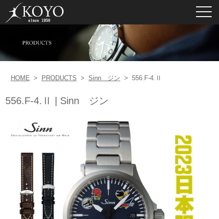
toggl
navig
HOME
>
PRODUCTS
>
Sinn ジン
>
556.F-4.Ⅱ
556.F-4.Ⅱ | Sinn ジン