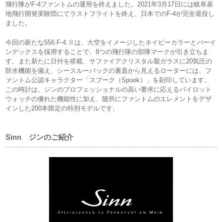
飛行隊がF-4ファントムの運用を終えました。2021年3月17日には岐阜基
地飛行開発実験団にてラストフライトを終え、日本でのF-4が完全退役し
ました。
今回の新たな556.F-4.Ⅱは、大空をイメージしたネイビーカラーとバーイ
ンデックスを採用することで、8つの飛行隊の部隊マークが引き立ちま
す。また新たに日付を搭載、サファイアクリスタル製ガラスに20気圧の
防水機能を備え、シースルーバックの裏蓋から見えるローターには、フ
ァントム公認キャラクター「スプーク（Spook）」を刻印しています。
この時計は、ジンのプロフェッショナルの高い要求に応えるパイロット
ウォッチの優れた機能性に加え、随所にファントムのエレメントをデザ
インした200本限定の特別モデルです。
Sinn ジンのご紹介