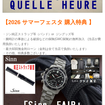
【2026 サマーフェスタ 購入特典 】
・ジン純正ストラップ等（バンド）or ジングッズ等
・腕時計の事故による破損などの保険(GMC保険)の無料加入 (当店が費
用負担いたします）
・最大60回無金利ローン（金利は全て当店で負担いたします）
・その他、特典多数ございます。