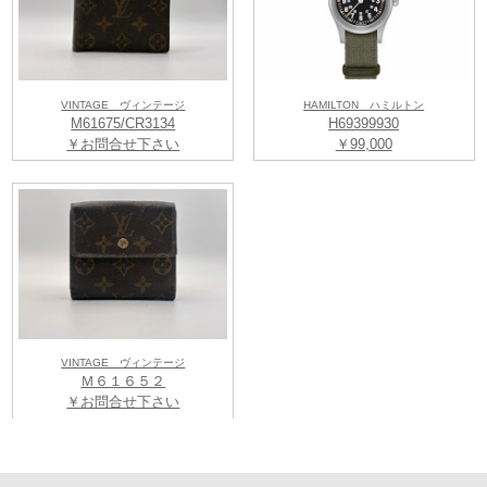
定休日：毎週水曜日
▽▼▽▼▽▼▽▼▽▼▽▼▽▼▽▼▽▼▽▼▽▼▽▼▽▼▽▼
EDOXの最新情報はこちらから →
EDOXブログ
※リアルタイムの店頭在庫は下記番号まで直接お問い合わせ下さいま
せ。
VINTAGE ヴィンテージ
HAMILTON ハミルトン
M61675/CR3134
H69399930
☆★☆★☆★☆★☆★☆★☆★☆★☆★☆★☆★☆★☆★☆★☆★☆★☆
￥お問合せ下さい
￥99,000
◆楽天・ヤフー・自社サイトでの通販でも購入
可能
ECキャンペーンでは、
全品「
ポイント10％還元
」
「
送料無料
」「
無金利ローン
」など多数特典
あり
」
ケルエ楽天ショップ・ケルエヤフーショップ・ケルエ公式オンラインシ
ョップ
VINTAGE ヴィンテージ
（各商品ページから購入できます）
Ｍ６１６５２
☆★☆★☆★☆★☆★☆★☆★☆★☆★☆★☆★☆★☆★☆★☆★☆★☆
￥お問合せ下さい
[取扱い店舗]
QUELLE HEURE-ケルエ- 大阪心斎橋店
大阪市中央区東心斎橋1-20-9 1階
（地図こちら！）
お問合せ： 06-6243-6868