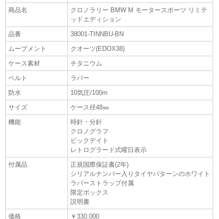
商品名
クロノラリー BMW M モータースポーツ リミテ
ッドエディション
品番
38001-TINNBU-BN
ムーブメント
クオーツ(EDOX38)
ケース素材
チタニウム
ベルト
ラバー
防水
10気圧/100m
サイズ
ケース径48㎜
機能
時針・分針
クロノグラフ
ビックデイト
レトログラード式曜日表示
付属品
正規国際保証書(2年)
シリアルナンバー入りタイヤパターンのホワイト
ラバーストラップ付属
限定ボックス
説明書
価格
￥330,000