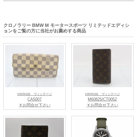
クロノラリー BMW M モータースポーツ リミテッドエディシ
ョンをご覧の方に当社がお薦めする商品
VINTAGE ヴィンテージ
VINTAGE ヴィンテージ
2026年6月11日（木）から8月31日（月）までの期間限定で腕時計下取り
CA5007
M60825/CT0052
キャンペーンを開催。
￥お問合せ下さい
￥お問合せ下さい
▼QUELLE HEURE-ケルエ心斎橋店▼
大阪市中央区東心斎橋1-20-9
TEL：06-6243-6868
営業時間：11：00～19：45