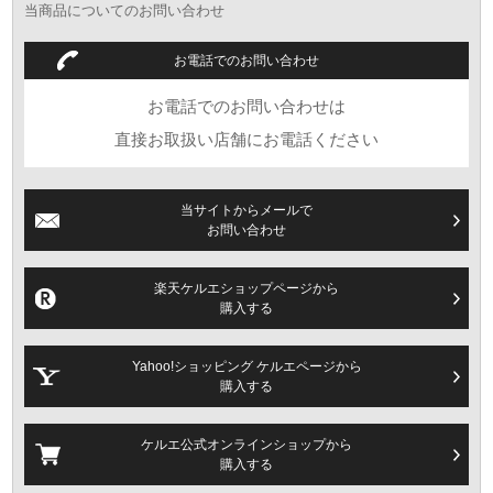
当商品についてのお問い合わせ
＊「高級スイス製腕時計」1本プレゼント（購入金額30万以上・無くなり
次第終了） or 腕時計購入時使用可（10％還元クーポン)
お電話でのお問い合わせ
＊対象モデルは純正ラバーベルトプレゼント
お電話でのお問い合わせは
＊対象モデルは社外製デニムベルトプレゼント
＊最大60回無金利ローン（金利は全て当店で負担いたします）
直接お取扱い店舗にお電話ください
当サイトからメールで
お問い合わせ
楽天ケルエショップページから
購入する
Yahoo!ショッピング ケルエページから
購入する
ケルエ公式オンラインショップから
購入する