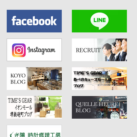
QUELLE HEURE (ケルエ) Shop 情報
◆ケルエ公式オンラインショップ（エドックス ページ）
https://www.quelleheure.co.jp/shopbrand/edox/
◆ケルエ楽天ショップ（エドックス ページ）
https://item.rakuten.co.jp/quelleheure/c/0000001285/
◆ケルエヤフーショップ（エドックス ページ）
https://store.shopping.yahoo.co.jp/quelleheure-1/a5a8a5c9a5.html
【STORY】
エドックスは1884年スイス-ジュラで創業した､スイスでも数少ない独立
系時計ブランドです。 時計職人たちの卓越した”技術”と”創造性”と”革新
性”により、世界有数の時計メーカーの地位を確立しました。 時代を先取
するハイスペックな時計を数多く手掛けており、ねじ込み式リューズを
使わずに、200m防水を実現した独自機構を搭載した「デルフィン」を
1961年に発表、1970年代には世界初のワールドタイマー「ジオスコー
プ」や、カレンダー付の世界最薄のクオーツムーブメントを手掛けるな
ど画期的な腕時計を次々と発表。 また、高い防水性と耐衝撃性を誇るＥ
ＤＯＸはさまざまな国際的なラグジュアリースポーツの公式スポンサー
でもあります。