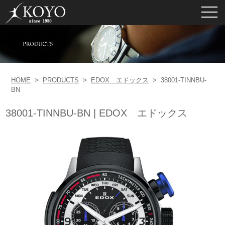
toggl
navig
HOME
>
PRODUCTS
>
EDOX エドックス
>
38001-TINNBU-
BN
38001-TINNBU-BN | EDOX エドックス