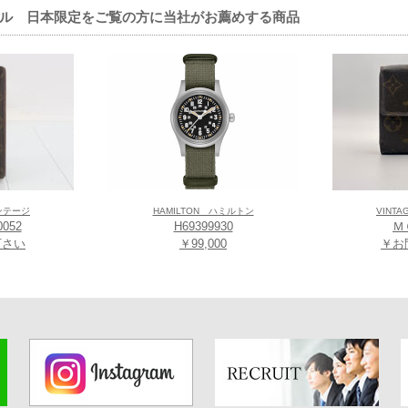
ル 日本限定をご覧の方に当社がお薦めする商品
ィンテージ
HAMILTON ハミルトン
VINT
0052
H69399930
Ｍ
下さい
￥99,000
￥お