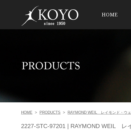
HOME
HOME
>
PRODUCTS
>
RAYMOND WEIL レイモンド・ウ
2227-STC-97201 | RAYMOND WE