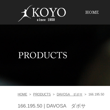
HOME
HOME
>
PRODUCTS
>
DAVOSA ダボサ
>
166.195.50
166.195.50 | DAVOSA ダボサ