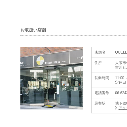
お取扱い店舗
株式会社光陽が運営
店舗名
QUEL
新作・限定から人
在庫・販売価格は
住所
大阪市中
吉川ビ
【取扱い店舗】
営業時間
11:00～
「Koyo (コーヨ
定休日
大阪市天王寺区悲
お問合せ： 06-677
電話番号
06-624
最寄駅
地下鉄
≪History≫
アク
ダボサ社の歴史は
の懐中時計用ケー
た。ハスラー兄弟