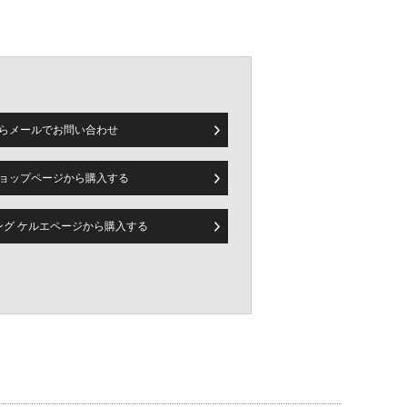
時計が極東の時計メーカー市場を奪われる危機に直面した際にも
にスタートしたのが『ダボサ』ブランドです。今なお進化を続
の分野に於いて欠くことの存在となっています。
らメールで
お問い合わせ
ョップページから
購入する
ピング ケルエページから
購入する