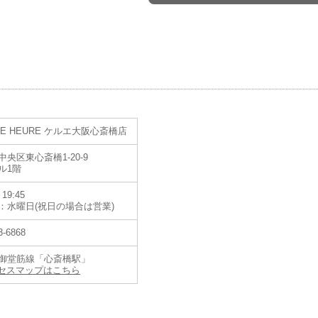
する「Koyo天王寺ミオプラザ館店」は、豊富な品揃えをもつ DAVOSA(ダ
LE HEURE ケルエ大阪心斎橋店
気モデルまで正規販売店舗最大級の品揃えです。
お問合せください。お客様特典多数ご用意致しております。全国通販あり。
央区東心斎橋1-20-9
ル1階
19:45
ー) 天王寺ミオプラザ館店」
：水曜日(祝日の場合は営業)
田院町10-48ミオプラザ3階
（地図こちら！）
1-1206
3-6868
御堂筋線「心斎橋駅」
セスマップはこちら
、１８６１年に誕生した創業者アペル・フレデリック・ハスラーがジュラ山
スの製作を手掛けたことからはじまります。６人の息子たちに彼の時計作り
は１９５３年、現存会社のあるトランショードフォン地方トラメランに拠点