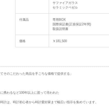
サファイアガラス
セラミックベゼル
付属品
専用BOX
国際保証書(正規保証2年間)
取扱説明書
価格
￥181,500
してそのこだわった商品を手ごろな価格で提供する」
に携わるなど100年以上に渡って培われた
SA腕時計は、時計初心者から時計愛好家まで幅広い指示を集めています。