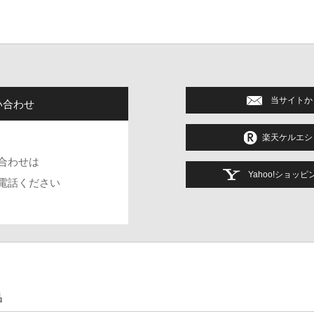
の機械式時計を作り続け、事業は繁栄しました。１９７０年代に入りスイス
を信じて生産ラインを保持し続けました。その姿勢が実を結び、１９９３年
営を行っているダボサブランドは、世界的な影響力を持ちスイス機械式時計
当サイトか
い合わせ
楽天ケルエシ
合わせは
Yahoo!ショッ
電話ください
品