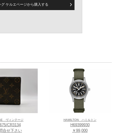
ピング ケルエページから
購入する
AGE ヴィンテージ
HAMILTON ハミルトン
675/CR3134
H69399930
問合せ下さい
￥99,000