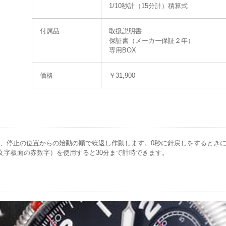
1/10秒計（15分計）積算式
付属品
取扱説明書
保証書（メーカー保証２年）
専用BOX
価格
￥31,900
停止、停止の位置からの始動の順で繰返し作動します。0秒に針戻しをするとき
文字板面の赤数字）を使用すると30分まで計時できます。