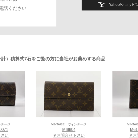
Yahoo!ショッ
電話ください
0秒計（15分計）積算式7石をご覧の方に当社がお薦めする商品
ィンテージ
VINTAGE ヴィンテージ
VINT
0071
MI8904
M61
下さい
￥お問合せ下さい
￥お