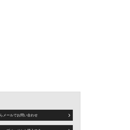
規販売店。新作モデルや限定品などを中心としたラインナップでの展開
らメールで
お問い合わせ