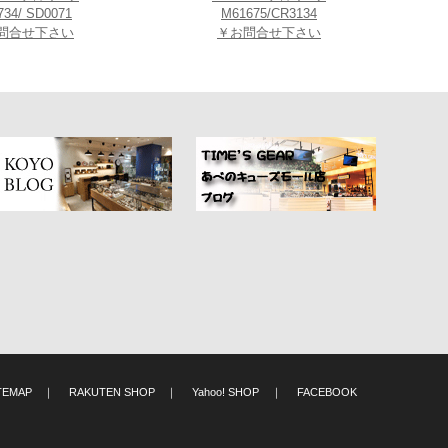
734/ SD0071
M61675/CR3134
問合せ下さい
￥お問合せ下さい
Pleitavino 氏(左側) が店舗視察ため、QUELLE HEURE(ケルエ)心斎橋
TEMAP
｜
RAKUTEN SHOP
｜
Yahoo! SHOP
｜
FACEBOOK