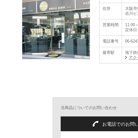
住所
大阪市中
吉川ビ
営業時間
11:00～
定休日
電話番号
06-624
最寄駅
地下鉄
アク
当商品についてのお問い合わせ
株式会社光陽が運
お電話でのお問
です。