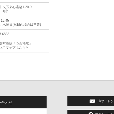
央区東心斎橋1-20-9
ル1階
19:45
：水曜日(祝日の場合は営業)
3-6868
御堂筋線「心斎橋駅」
セスマップはこちら
営する「QUELLE HEURE-ケルエ- 大阪心斎橋店」は、 オリス公認正
当サイトか
い合わせ