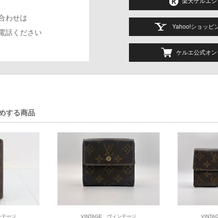
楽天ケルエシ
ーナーのリニューアルオープン★関西最大級の売場と
合わせは
Yahoo!ショッ
電話ください
を基調とした最新のORISコーナーと関西最大級の品揃えでお客様をお迎えい
銀座の直営ブティック以外では初めて、豊富なストラップの取り扱いもいた
ケルエ公式オン
・送料無料。
薦めする商品
ィンテージ
VINTAGE ヴィンテージ
VINT