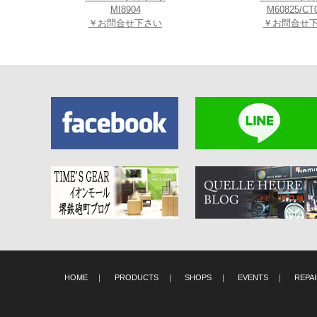
MI8904
M60825/CT
￥お問合せ下さい
￥お問合せ
2025年7月30日（水
店を来訪されまし
2026新作ORI
HOME
｜
PRODUCTS
｜
SHOPS
｜
EVENTS
｜
REPA