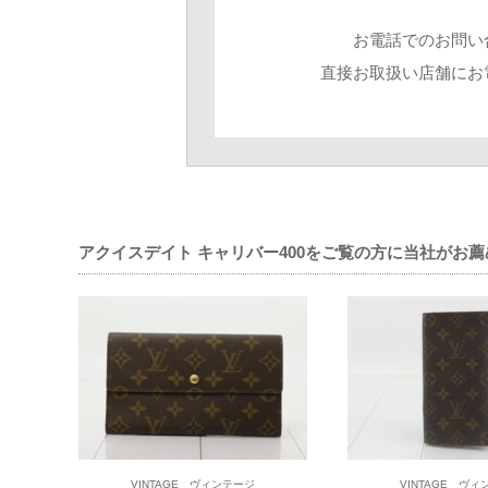
ORISコ
お電話でのお問い
直接お取扱い店舗にお
ナチュラルウッド
るほか、国内では
感じてください。
全国通販購入可能
アクイスデイト キャリバー400をご覧の方に当社がお
VINTAGE ヴィンテージ
VINTAGE ヴ