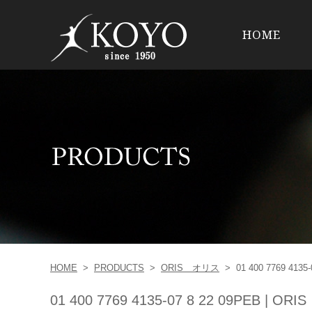
HOME
HOME
>
PRODUCTS
>
ORIS オリス
>
01 400 7769 4135
01 400 7769 4135-07 8 22 09PEB | O