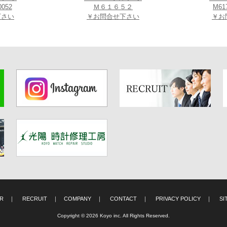
0052
Ｍ６１６５２
M61
下さい
￥お問合せ下さい
￥お
）、ORIS Co-CEO Rolf Studer 氏(右側)とORIS JAPAN CEO Roberto 
た。
S 特選ページはこちらから＞＞＞
IR
｜
RECRUIT
｜
COMPANY
｜
CONTACT
｜
PRIVACY POLICY
｜
SI
Copyright © 2026 Koyo inc. All Rights Reserved.