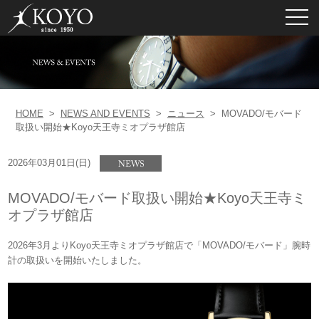
toggl
navig
HOME
>
NEWS AND EVENTS
>
ニュース
>
MOVADO/モバード
取扱い開始★Koyo天王寺ミオプラザ館店
2026年03月01日(日)
MOVADO/モバード取扱い開始★Koyo天王寺ミ
オプラザ館店
2026年3月よりKoyo天王寺ミオプラザ館店で「MOVADO/モバード」腕時
計の取扱いを開始いたしました。