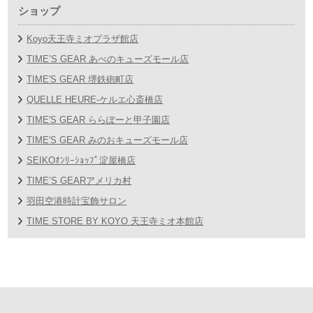
ショップ
Koyo天王寺ミオプラザ館店
TIME’S GEAR あべのキューズモール店
TIME'S GEAR 堺鉄砲町店
QUELLE HEURE-ケルエ心斎橋店
TIME'S GEAR ららぽーと甲子園店
TIME'S GEAR みのおキューズモール店
SEIKOｵﾝﾘｰｼｮｯﾌﾟ淀屋橋店
TIME’S GEARアメリカ村
羽田空港時計宝飾サロン
TIME STORE BY KOYO 天王寺ミオ本館店