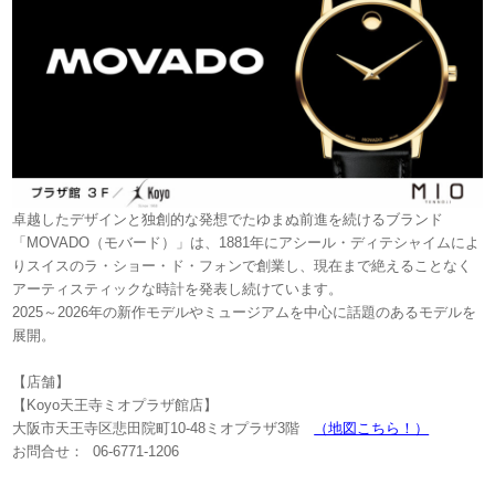
卓越したデザインと独創的な発想でたゆまぬ前進を続けるブランド
「MOVADO（モバード）」は、1881年にアシール・ディテシャイムによ
りスイスのラ・ショー・ド・フォンで創業し、現在まで絶えることなく
アーティスティックな時計を発表し続けています。
2025～2026年の新作モデルやミュージアムを中心に話題のあるモデルを
展開。
【店舗】
【Koyo天王寺ミオプラザ館店】
大阪市天王寺区悲田院町10-48ミオプラザ3階
（地図こちら！）
お問合せ： 06-6771-1206