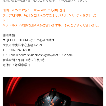
最高の喜びを届ける、心のこもったギフトをお選びください。
期間：2022年12月1日(木)～2023年1月8日(日)
フェア期間中、時計をご購入の方にオリジナルノベルティをプレゼン
ト！
※ノベルティの数には限りがございます事、予めご了承くださいませ。
開催店舗
▼QUELLE HEURE-ケルエ心斎橋店▼
大阪市中央区東心斎橋1-20-9
TEL：06-6243-6868
ﾒｰﾙ：quelleheure-shinsaibashi@koyonet-1962.com
営業時間：午前11時～午後8時
定休日：毎週水曜日