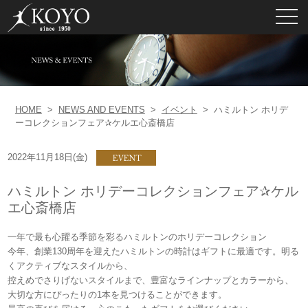
toggl
navig
HOME
>
NEWS AND EVENTS
>
イベント
>
ハミルトン ホリデ
ーコレクションフェア✰ケルエ心斎橋店
2022年11月18日(金)
ハミルトン ホリデーコレクションフェア✰ケル
エ心斎橋店
一年で最も心躍る季節を彩るハミルトンのホリデーコレクション
今年、創業130周年を迎えたハミルトンの時計はギフトに最適です。明る
くアクティブなスタイルから、
控えめでさりげないスタイルまで、豊富なラインナップとカラーから、
大切な方にぴったりの1本を見つけることができます。