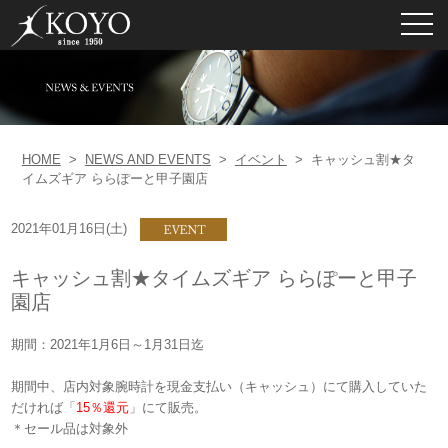
toggl
navig
HOME
>
NEWS AND EVENTS
>
イベント
>
キャッシュ割★タ
イムズギア ららぽーと甲子園店
2021年01月16日(土)
キャッシュ割★タイムズギア ららぽーと甲子
園店
期間：2021年1月6日～1月31日迄
期間中、店内対象腕時計を現金支払い（キャッシュ）にて購入していた
だければ
「
15％還元
」
にて販売。
＊セール品は対象外