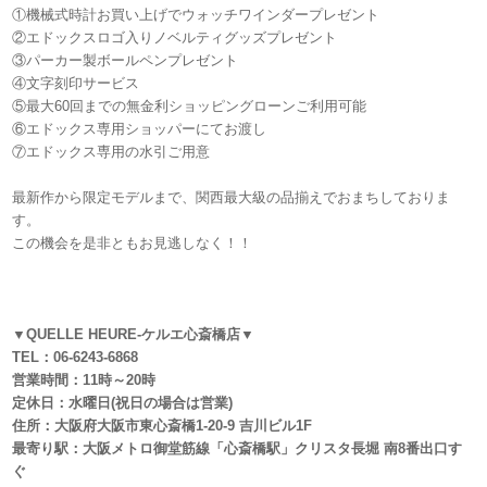
①機械式時計お買い上げでウォッチワインダープレゼント
②エドックスロゴ入りノベルティグッズプレゼント
③パーカー製ボールペンプレゼント
④文字刻印サービス
⑤最大60回までの無金利ショッピングローンご利用可能
⑥エドックス専用ショッパーにてお渡し
⑦エドックス専用の水引ご用意
最新作から限定モデルまで、関西最大級の品揃えでおまちしておりま
す。
この機会を是非ともお見逃しなく！！
▼QUELLE HEURE-ケルエ心斎橋店▼
TEL：06-6243-6868
営業時間：11時～20時
定休日：水曜日(祝日の場合は営業)
住所：大阪府大阪市東心斎橋1-20-9 吉川ビル1F
最寄り駅：大阪メトロ御堂筋線「心斎橋駅」クリスタ長堀 南8番出口す
ぐ