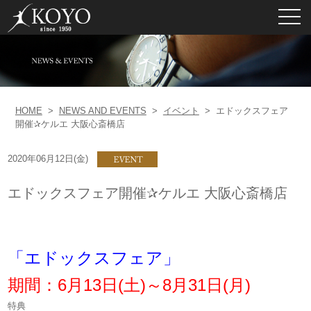
toggl
navig
HOME
>
NEWS AND EVENTS
>
イベント
>
エドックスフェア
開催✰ケルエ 大阪心斎橋店
2020年06月12日(金)
エドックスフェア開催✰ケルエ 大阪心斎橋店
「エドックスフェア」
期間：6月13日(土)～8月31日(月)
特典