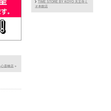
TIME STORE BY KOYO 天王寺ミ
オ本館店
-心斎橋店
»