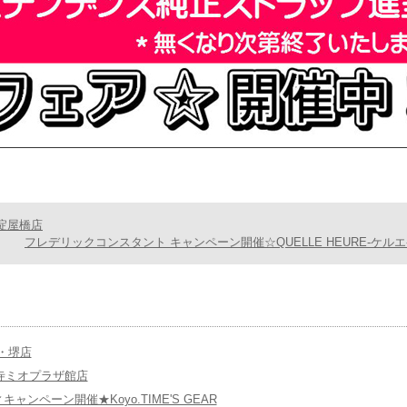
淀屋橋店
フレデリックコンスタント キャンペーン開催☆QUELLE HEURE-ケルエ
の店・堺店
王寺ミオプラザ館店
キャンペーン開催★Koyo.TIME'S GEAR