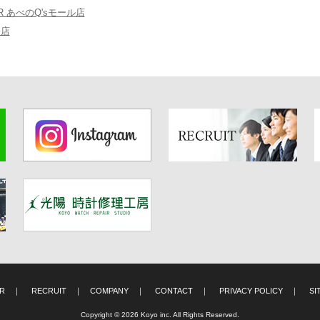
R あべのQ'sモール店
橋店
IR
｜
RECRUIT
｜
COMPANY
｜
CONTACT
｜
PRIVACY POLICY
｜
SI
Copyright © 2026 Koyo inc. All Rights Reserved.