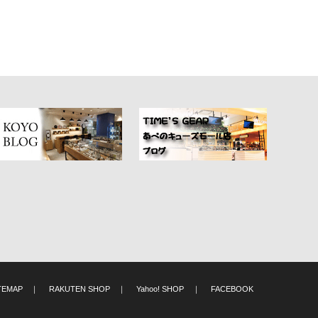
TEMAP
｜
RAKUTEN SHOP
｜
Yahoo! SHOP
｜
FACEBOOK