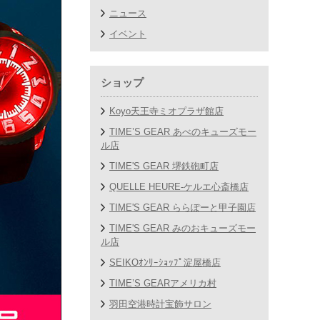
ニュース
イベント
ショップ
Koyo天王寺ミオプラザ館店
TIME’S GEAR あべのキューズモー
ル店
TIME'S GEAR 堺鉄砲町店
QUELLE HEURE-ケルエ心斎橋店
TIME'S GEAR ららぽーと甲子園店
TIME'S GEAR みのおキューズモー
ル店
SEIKOｵﾝﾘｰｼｮｯﾌﾟ淀屋橋店
TIME’S GEARアメリカ村
羽田空港時計宝飾サロン