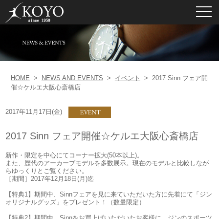
toggl
navig
HOME
>
NEWS AND EVENTS
>
イベント
>
2017 Sinn フェア開
催☆ケルエ大阪心斎橋店
2017年11月17日(金)
2017 Sinn フェア開催☆ケルエ大阪心斎橋店
新作・限定を中心にてコーナー拡大(50本以上)。
また、歴代のアーカーブモデルを多数展示。現在のモデルと比較しなが
らゆっくりとご覧ください。
［期間］2017年12月18日(月)迄
【特典1】期間中、Sinnフェアを見に来ていただいた方に先着にて「ジン
オリジナルグッズ」をプレゼント！（数量限定）
【特典2】期間中、Sinnをお買上げいただいたお客様に、ジンのスポーツ