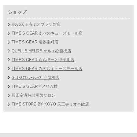
ショップ
Koyo天王寺ミオプラザ館店
TIME’S GEAR あべのキューズモール店
TIME'S GEAR 堺鉄砲町店
QUELLE HEURE-ケルエ心斎橋店
TIME'S GEAR ららぽーと甲子園店
TIME'S GEAR みのおキューズモール店
SEIKOｵﾝﾘｰｼｮｯﾌﾟ淀屋橋店
TIME’S GEARアメリカ村
羽田空港時計宝飾サロン
TIME STORE BY KOYO 天王寺ミオ本館店