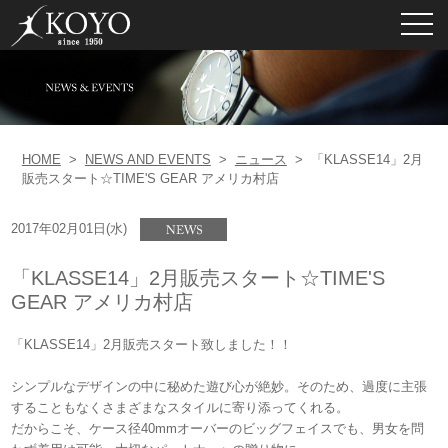
toggl
navig
HOME
>
NEWS AND EVENTS
>
ニュース
>
「KLASSE14」2月
販売スタート☆TIME'S GEAR アメリカ村店
2017年02月01日(水)
「KLASSE14」2月販売スタート☆TIME'S
GEAR アメリカ村店
「KLASSE14」2月販売スタート致しました！！
シンプルなデザインの中に秘めた遊び心が絶妙。そのため、過度に主張
することもなくさまざまなスタイルに寄り添ってくれる。
だからこそ、ケース径40mmオーバーのビッグフェイスでも、男女を問