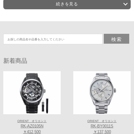
続きを見る
大阪屈指のオリエントスター プレステージショップ（特約正規販売店）
「Koyo天王寺ミオプラザ館店」。
新作・限定から人気モデルまで正規販売店舗最大級の品揃えです。
在庫・販売価格はお問合せください。お客様特典多数ご用意致しており
ます。全国通販あり。
新着商品
～天王寺・あべの地域最大級のラインナップ
「Koyo天王寺店の75周年特別特典」～
ORIENT オリエント
ORIENT オリエント
RK-AZ0105N
RK-BY0011S
￥412,500
￥137,500