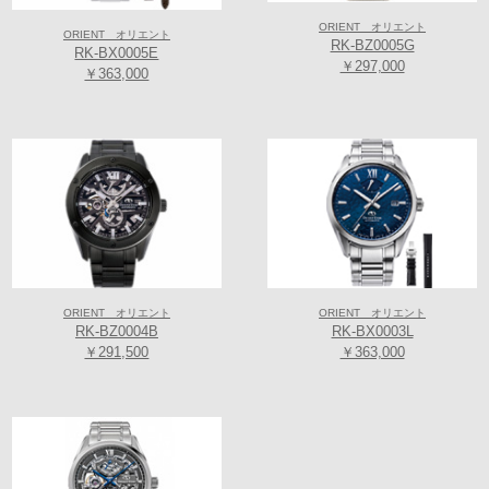
お問合せ： 06-6771-1206
ORIENT オリエント
ORIENT オリエント
RK-BZ0005G
RK-BX0005E
￥297,000
￥363,000
[ブランドヒストリー】
「オリエントスター」は、1951年の誕生以来、ロングセラーを続けるオ
リエント時計の代表的なモデルです。デザイン、部品、製造、それらす
べての点で”輝ける星”と呼ばれる機械式時計を作りたい、そんな職人たち
の願いが「オリエントスター」の名には込められています。オリエント
時計の象徴とも言える機械式ムーブメント「46系」。その誕生は1971年
に遡ります。以来、基幹キャリバーとして生産を続け、最盛期には月産
で50万個を達成。これまでの総生産量は1億個を突破しています。単一の
キャリバーで、これだけ長く生産されているものは、世界中探しても極
めて稀なのではないでしょうか。そして、1996年には機械式ムーブメン
トならではの「パワーリザーブ機能」。その後、「ワールドタイム機
能」、「GMT機能」を順次リリース。今日に至るまで、持つ方の興味を
ORIENT オリエント
ORIENT オリエント
RK-BZ0004B
RK-BX0003L
そそるような機構を付加すべく、開発を継続してまいりました。「星は
￥291,500
￥363,000
まわり続ける」輝ける星はこれからも、皆様の腕元を輝かせるべく、ま
わり続けます。