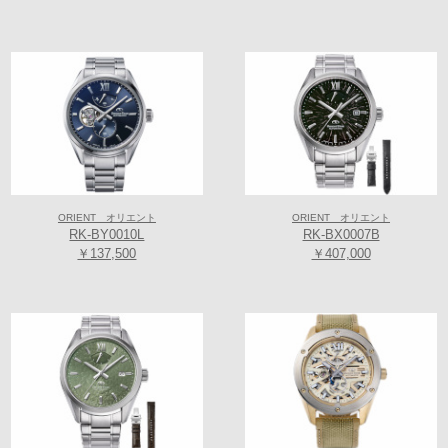
オリエントスターの対象商品につきまして、ミオクラブ会員の方限定で
ORIENT オリエント
ORIENT オリエント
【
20％OFF
】を開催中です。
RK-BY0010L
RK-BX0007B
￥137,500
￥407,000
（ミオクラブ会員は当日ご入会可能でございます）
*現金支払いでレジにて更にお得なキャッシュ割５％OFF！！
（一部対象外モデルがございます）
≪取扱い店舗≫
「Koyo天王寺ミオプラザ館店」
＊プレステージショップ
大阪市天王寺区悲田院町10-48ミオプラザ3階
（地図こちら！）