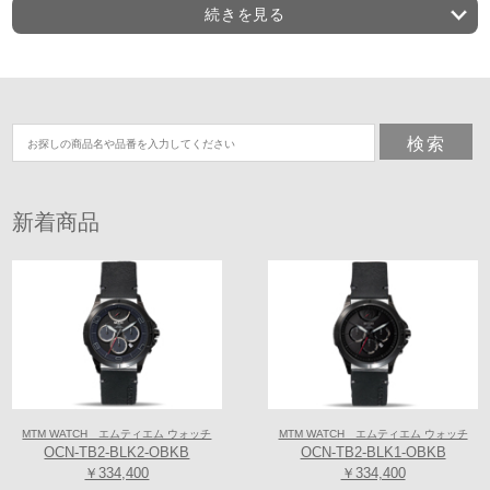
続きを見る
正規ショップならではの安心したメンテナンスなども提供いたしており
ます。在庫・販売価格はお問合せください。
お客様特典多数ご用意致しております。全国通販あり。
【MTM WATCH】
新着商品
ビジネス、アウトドアすべてのシーンで、あな
たを高める唯一無二のパートナーに！
MTMは、創業者である元軍特殊部隊のJoe Casisによってアメリカ.カリ
フォルニアで誕生。
２５年以上にわたってロサンゼルスで時計のデザイン、設計、組み立て
製造。
MTM WATCH エムティエム ウォッチ
MTM WATCH エムティエム ウォッチ
今日、LEDを搭載したユニークなSpecial OPSシリーズをはじめとした腕
OCN-TB2-BLK2-OBKB
OCN-TB2-BLK1-OBKB
時計は、軍人、ファーストレスポンダー、法執行機関従事者、ハンタ
￥334,400
￥334,400
ー、ハイカー等に特に支持されている。