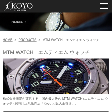
toggl
navig
HOME
>
PRODUCTS
>
MTM WATCH エムティエム ウォッチ
MTM WATCH エムティエム ウォッチ
株式会社光陽が運営する、国内最大級の MTM WATCH (エムティエム ウ
ォッチ) 腕時計正規販売店「Koyo 大阪天王寺店」。
新作・限定から人気モデルまで正規販売店舗国内最大級の品揃えです。