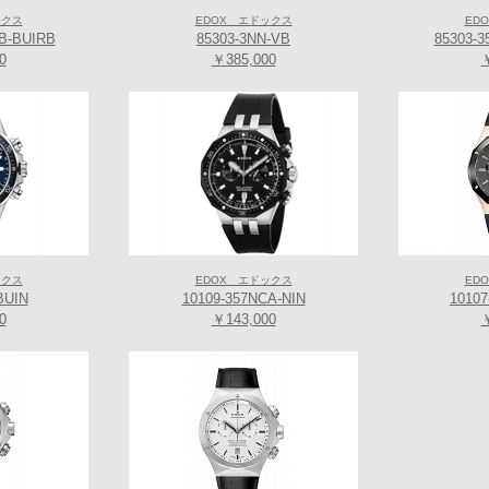
ックス
EDOX エドックス
ED
B-BUIRB
85303-3NN-VB
85303-
0
￥385,000
￥
～
ックス
EDOX エドックス
ED
BUIN
10109-357NCA-NIN
1010
0
￥143,000
￥
くなり次第終了） or 腕時計購入時使用可（10％還元クーポン)