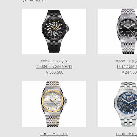
株式会社光陽が運営する「QUELLE HEURE-ケルエ- 大阪
最新・限定モデルから人気モデルまで常時80本以上の品揃えで
EDOX エドックス
EDOX エド
85304-357GN-NRN1
80142-3M-
￥368,500
￥247,50
EDOX エドックス
EDOX エド